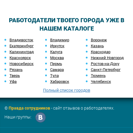
РАБОТОДАТЕЛИ ТВОЕГО ГОРОДА УЖЕ В
НАШЕМ КАТАЛОГЕ
Владивосток
Владимир
Воронеж
Екатеринбург
Иркутск
Казань
Калининград
Калуга
Краснодар
Красноярск
Москва
Нижний Новгород
Новосибирск
Пермь
Ростов-на-Дону
Рязань
Самара
Санкт-Петербург
Тверь
Тула
Тюмень
Уфа
Хабаровск
Челябинск
Полный список городов
©
Правда сотрудников
- сайт отзывов о работодателях.
Наши группы: