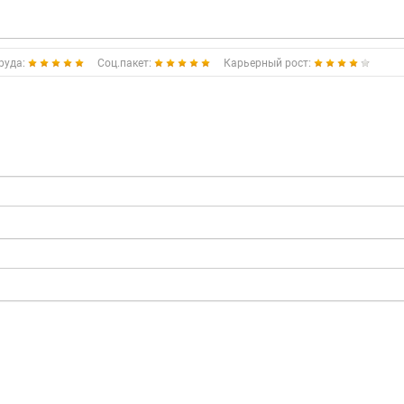
руда:
Соц.пакет:
Карьерный рост: