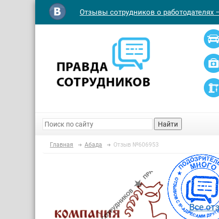
Отзывы сотрудников о работодателях 
Найти
Главная
Абада
Отзыв №606953
Все от