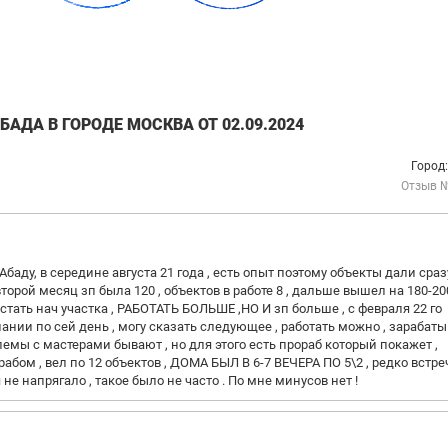
АДА В ГОРОДЕ МОСКВА ОТ 02.09.2024
Город
Отзыв 
баду, в середине августа 21 года , есть опыт поэтому объекты дали сразу
торой месяц зп была 120 , объектов в работе 8 , дальше вышел на 180-200
тать нач участка , РАБОТАТЬ БОЛЬШЕ ,НО И зп больше , с февраля 22 го
нии по сей день , могу сказать следующее , работать можно , зарабаты
блемы с мастерами бывают , но для этого есть прораб который покажет ,
абом , вел по 12 объектов , ДОМА БЫЛ В 6-7 ВЕЧЕРА ПО 5\2 , редко встре
 напрягало , такое было не часто . По мне минусов нет !