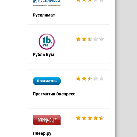
Русклимат
Рубль Бум
Прагматик Экспресс
Плеер.ру