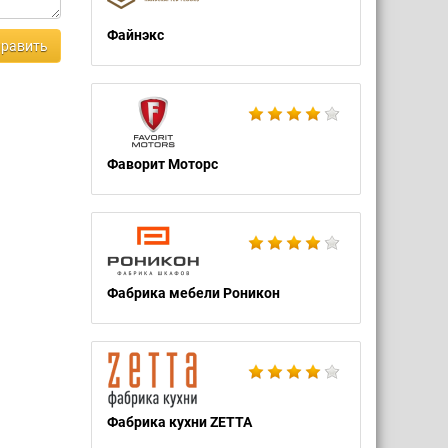
Файнэкс
равить
Фаворит Моторс
Фабрика мебели Роникон
Фабрика кухни ZETTA