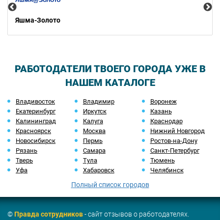
Яшма-Золото
РАБОТОДАТЕЛИ ТВОЕГО ГОРОДА УЖЕ В
НАШЕМ КАТАЛОГЕ
Владивосток
Владимир
Воронеж
Екатеринбург
Иркутск
Казань
Калининград
Калуга
Краснодар
Красноярск
Москва
Нижний Новгород
Новосибирск
Пермь
Ростов-на-Дону
Рязань
Самара
Санкт-Петербург
Тверь
Тула
Тюмень
Уфа
Хабаровск
Челябинск
Полный список городов
©
Правда сотрудников
- сайт отзывов о работодателях.