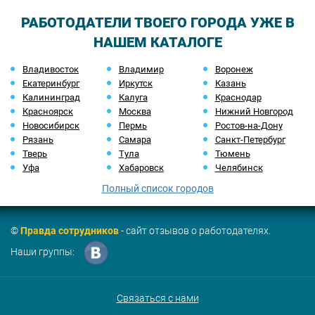
РАБОТОДАТЕЛИ ТВОЕГО ГОРОДА УЖЕ В
НАШЕМ КАТАЛОГЕ
Владивосток
Владимир
Воронеж
Екатеринбург
Иркутск
Казань
Калининград
Калуга
Краснодар
Красноярск
Москва
Нижний Новгород
Новосибирск
Пермь
Ростов-на-Дону
Рязань
Самара
Санкт-Петербург
Тверь
Тула
Тюмень
Уфа
Хабаровск
Челябинск
Полный список городов
©
Правда сотрудников
- сайт отзывов о работодателях.
Наши группы:
Связаться с нами