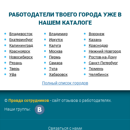
РАБОТОДАТЕЛИ ТВОЕГО ГОРОДА УЖЕ В
НАШЕМ КАТАЛОГЕ
Владивосток
Владимир
Воронеж
Екатеринбург
Иркутск
Казань
Калининград
Калуга
Краснодар
Красноярск
Москва
Нижний Новгород
Новосибирск
Пермь
Ростов-на-Дону
Рязань
Самара
Санкт-Петербург
Тверь
Тула
Тюмень
Уфа
Хабаровск
Челябинск
Полный список городов
©
Правда сотрудников
- сайт отзывов о работодателях.
Наши группы:
Связаться с нами