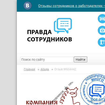
Отзывы сотрудников о работодателях 
Найти
Главная
Абада
Отзыв №604442
Все от