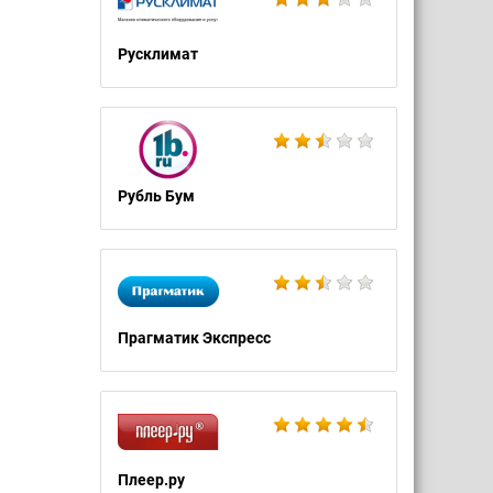
Русклимат
Рубль Бум
Прагматик Экспресс
Плеер.ру