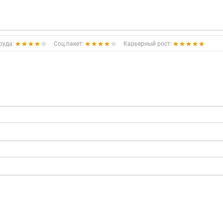
руда:
Соц.пакет:
Карьерный рост: