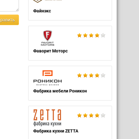
Файнэкс
равить
Фаворит Моторс
Фабрика мебели Роникон
Фабрика кухни ZETTA