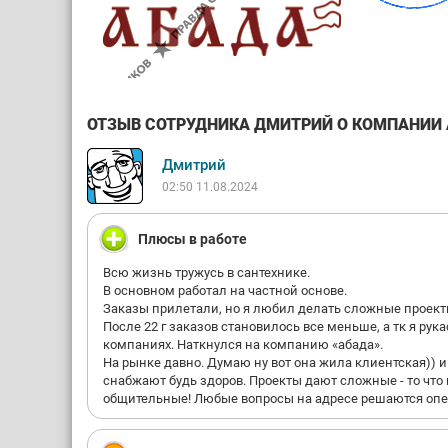
ОТЗЫВ СОТРУДНИКА ДМИТРИЙ О КОМПАНИИ АБ
Дмитрий
02:50 11.08.2024
Плюсы в работе
Всю жизнь тружусь в сантехнике.
В основном работал на частной основе.
Заказы прилетали, но я любил делать сложные проекты
После 22 г заказов становилось все меньше, а тк я ру
компаниях. Наткнулся на компанию «абада».
На рынке давно. Думаю ну вот она жила клиентская)) и
снабжают будь здоров. Проекты дают сложные - то что м
общительные! Любые вопросы на адресе решаются опе