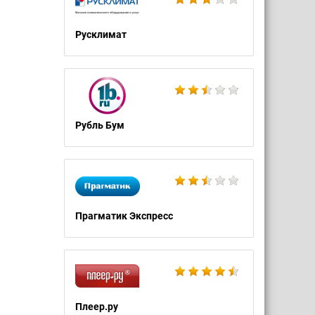
Русклимат
Рубль Бум
Прагматик Экспресс
Плеер.ру