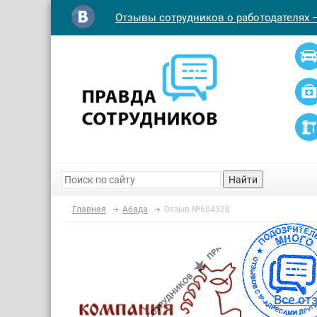
Отзывы сотрудников о работодателях 
Найти
Главная
Абада
Отзыв №604328
Все от