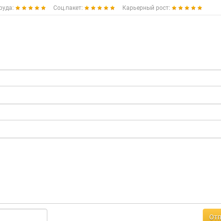
руда:
Соц.пакет:
Карьерный рост:
Отп