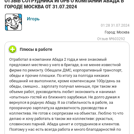
ОТЗЫВ СОТРУДНИКА ИГОРЬ О КОМПАНИИ АБАДА В
ГОРОДЕ МОСКВА ОТ 31.07.2024
Игорь
01:28 31.07.2024
Город: Москва
Отзыв №603292
Плюсы в работе
Отработал в компании Абада 2 года,и мне знакомый
предложил местечко у него в бригаде, в не менее известной
фирме по ремонту. Обещали ДМС, корпоративный транспорт,
обеды и прочие плюшки. По итогу за полгода никаких
обещаний не выполнили, кроме компенсации 100р/день за
обеды, смешно… зарплату получал меньше, при таком же
объеме работ, руководитель любит экономить и нанимал
«опытных» гостей из ближнего зарубежья. Не долго думая я
вернулся в родную Абаду. Я за стабильность в работе, за
прозрачную зарплату,за адекватность руководства и
коллектива. Не готов к сюрпризам на объектах. Люблю то что
делаю и хочу работать в таком же коллективе: рукастых,
словенских парней. Абада ценит и сотрудников и клиентов.
Поэтому у нас есть всегда работа и много благодарностей по