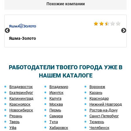
Похожие компании
Ко
Яшма-Золото
РАБОТОДАТЕЛИ ТВОЕГО ГОРОДА УЖЕ В
НАШЕМ КАТАЛОГЕ
Владивосток
Владимир
Воронеж
Екатеринбург
Иркутск
Казань
Калининград
Калуга
Краснодар
Красноярск
Москва
Нижний Новгород
Новосибирск
Пермь
Ростов-на-Дону
Рязань
Самара
Санкт-Петербург
Тверь
Тула
Тюмень
Уфа
Хабаровск
Челябинск