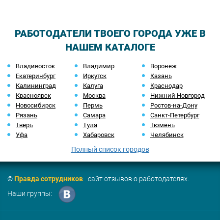
РАБОТОДАТЕЛИ ТВОЕГО ГОРОДА УЖЕ В
НАШЕМ КАТАЛОГЕ
Владивосток
Владимир
Воронеж
Екатеринбург
Иркутск
Казань
Калининград
Калуга
Краснодар
Красноярск
Москва
Нижний Новгород
Новосибирск
Пермь
Ростов-на-Дону
Рязань
Самара
Санкт-Петербург
Тверь
Тула
Тюмень
Уфа
Хабаровск
Челябинск
Полный список городов
©
Правда сотрудников
- сайт отзывов о работодателях.
Наши группы: