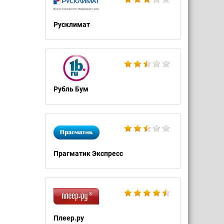
Русклимат
Рубль Бум
Прагматик Экспресс
Плеер.ру