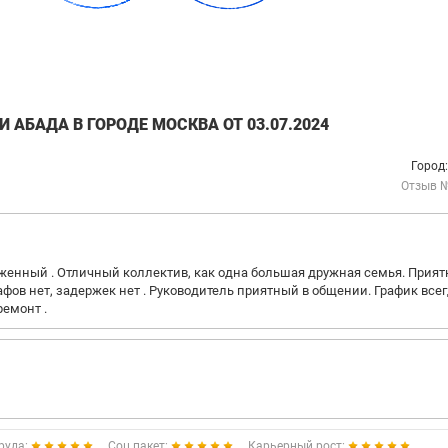
АБАДА В ГОРОДЕ МОСКВА ОТ 03.07.2024
Город
Отзыв 
хоженный . Отличный коллектив, как одна большая дружная семья. Прият
афов нет, задержек нет . Руководитель приятный в общении. График всегд
ремонт .
руда:
Соц.пакет:
Карьерный рост: