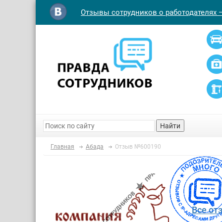
Отзывы сотрудников о работодателях 
Найти
Главная
Абада
Отзыв №600190
Все от