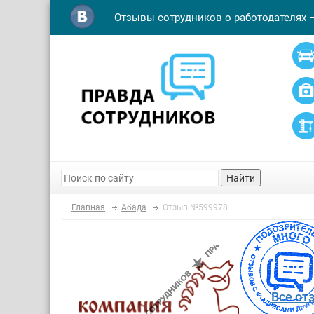
Отзывы сотрудников о работодателях 
Найти
Главная
Абада
Отзыв №599978
Все от