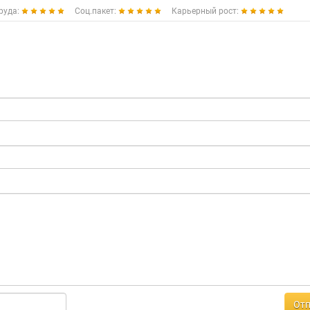
руда:
Соц.пакет:
Карьерный рост:
Отп