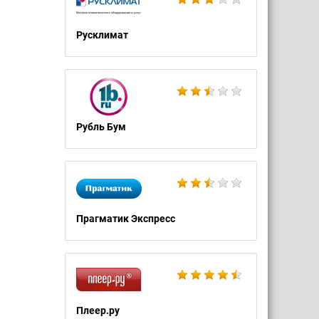
Русклимат
Рубль Бум
Прагматик Экспресс
Плеер.ру