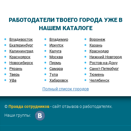
РАБОТОДАТЕЛИ ТВОЕГО ГОРОДА УЖЕ В
НАШЕМ КАТАЛОГЕ
Владивосток
Владимир
Воронеж
Екатеринбург
Иркутск
Казань
Калининград
Калуга
Краснодар
Красноярск
Москва
Нижний Новгород
Новосибирск
Пермь
Ростов-на-Дону
Рязань
Самара
Санкт-Петербург
Тверь
Тула
Тюмень
Уфа
Хабаровск
Челябинск
Полный список городов
©
Правда сотрудников
- сайт отзывов о работодателях.
Наши группы: