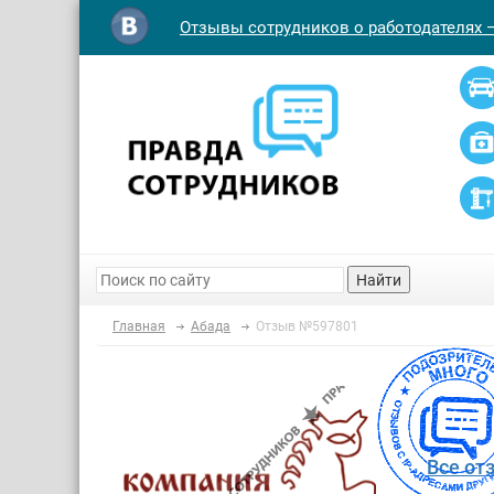
Отзывы сотрудников о работодателях 
Найти
Главная
Абада
Отзыв №597801
Все от