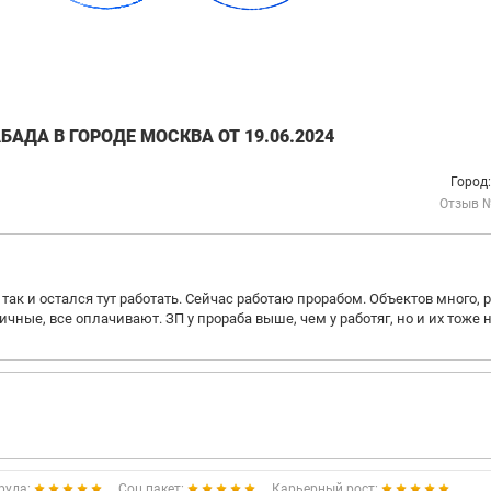
АДА В ГОРОДЕ МОСКВА ОТ 19.06.2024
Город
Отзыв 
 так и остался тут работать. Сейчас работаю прорабом. Объектов много, 
ичные, все оплачивают. ЗП у прораба выше, чем у работяг, но и их тоже 
руда:
Соц.пакет:
Карьерный рост: