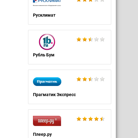
Русклимат
Рубль Бум
Прагматик Экспресс
Плеер.ру