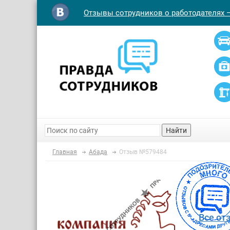
Отзывы сотрудников о работодателях 
Найти
Главная
Абада
Отзыв №579484
Все от