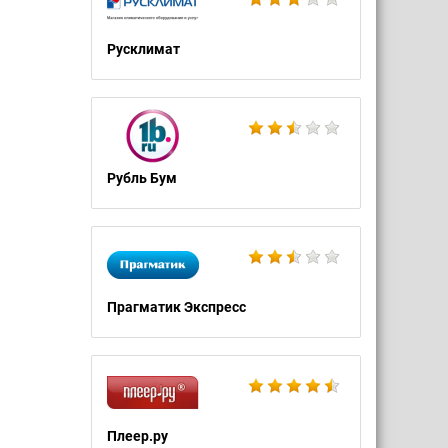
Русклимат
Рубль Бум
Прагматик Экспресс
Плеер.ру