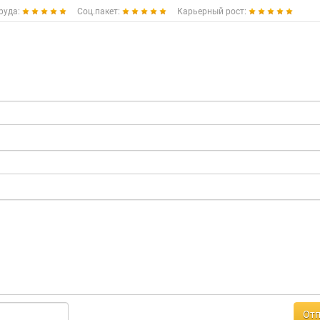
руда:
Соц.пакет:
Карьерный рост:
Отп