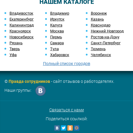
НАШЕМ КАТАЛОГЕ
Владивосток
Владимир
Воронеж
Екатеринбург
Иркутск
Казань
Калининград
Калуга
Краснодар
Красноярск
Москва
Нижний Новгород
Новосибирск
Пермь
Ростов-на-Дону
Рязань
Самара
Санкт-Петербург
Тверь
Тула
Тюмень
Уфа
Хабаровск
Челябинск
Полный список городов
©
Правда сотрудников
- сайт отзывов о работодателях.
Наши группы:
Связаться с нами
Поделиться ссылкой: