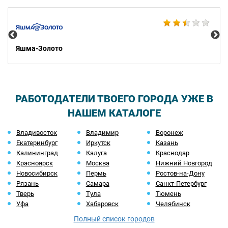
Ко
Яшма-Золото
РАБОТОДАТЕЛИ ТВОЕГО ГОРОДА УЖЕ В
НАШЕМ КАТАЛОГЕ
Владивосток
Владимир
Воронеж
Екатеринбург
Иркутск
Казань
Калининград
Калуга
Краснодар
Красноярск
Москва
Нижний Новгород
Новосибирск
Пермь
Ростов-на-Дону
Рязань
Самара
Санкт-Петербург
Тверь
Тула
Тюмень
Уфа
Хабаровск
Челябинск
Полный список городов