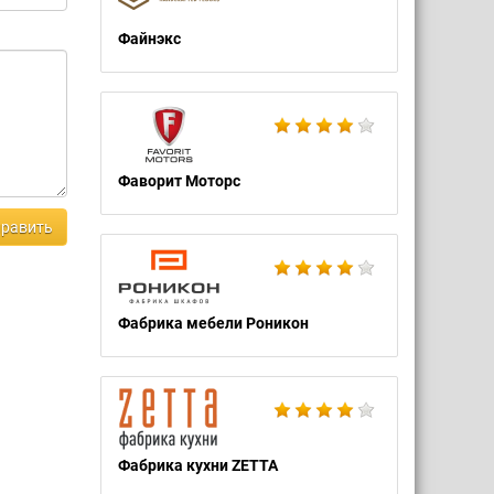
Файнэкс
Фаворит Моторс
равить
Фабрика мебели Роникон
Фабрика кухни ZETTA