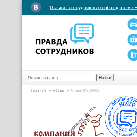
Отзывы сотрудников о работодателях 
Найти
Главная
Абада
Отзыв №329602
Все от