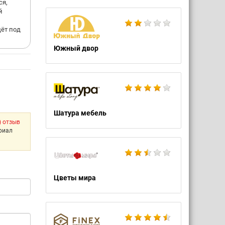
ся,
й
дёт под
Южный двор
Шатура мебель
) отзыв
ериал
Цветы мира