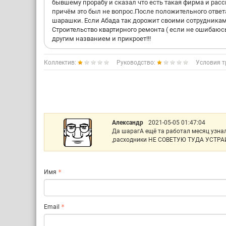
бывшему прорабу и сказал что есть такая фирма и расска
причём это был не вопрос.После положительного ответа
шарашки. Если Абада так дорожит своими сотрудниками
Строительство квартирного ремонта ( если не ошибаюс
другим названием и прикроет!!!
Коллектив:
Руководство:
Условия т
Александр
2021-05-05 01:47:04
Да шарагА ещё та работал месяц узнал 
,расходники НЕ СОВЕТУЮ ТУДА УСТРАИВ
Имя
Email