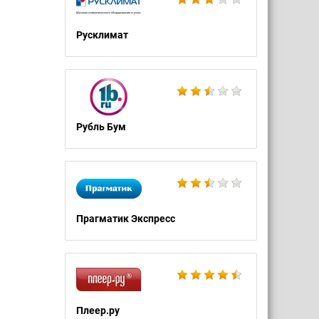
Русклимат
Рубль Бум
Прагматик Экспресс
Плеер.ру