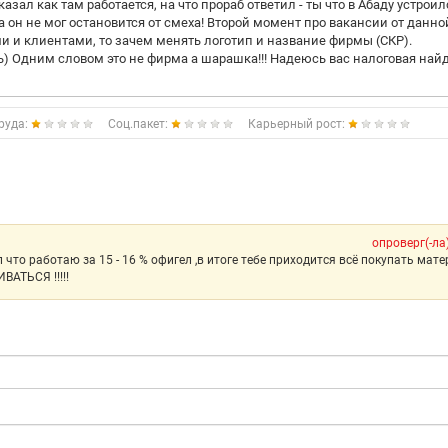
зал как там работается, на что прораб ответил - ты что в Абаду устроил
 он не мог остановится от смеха! Второй момент про вакансии от данно
 и клиентами, то зачем менять логотип и название фирмы (СКР).
ь) Одним словом это не фирма а шарашка!!! Надеюсь вас налоговая най
руда:
Соц.пакет:
Карьерный рост:
опроверг(-ла
что работаю за 15 - 16 % офигел ,в итоге тебе приходится всё покупать мат
АТЬСЯ !!!!!