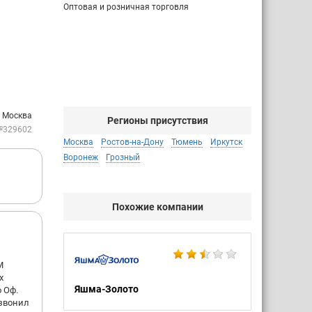
Оптовая и розничная торговля
: Москва
Регионы присутствия
№329602
Москва
Ростов-на-Дону
Тюмень
Иркутск
Воронеж
Грозный
Похожие компании
М
х
Яшма-Золото
 Оф.
озвонил