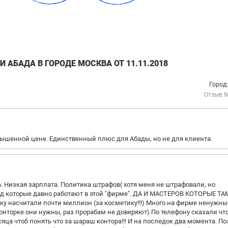
АБАДА В ГОРОДЕ МОСКВА ОТ 11.11.2018
Город
Отзыв 
авышенной цене. Единственный плюс для Абады, но не для клиента.
а. Низкая зарплата. Политика штрафов( хотя меня не штрафовали, но
ад которые давно работают в этой "фирме". ДА И МАСТЕРОВ КОТОРЫЕ ТА
 насчитали почти миллион (за косметику!!!) Много на фирме ненужны
онторке они нужны, раз прорабам не доверяют) По телефону сказали что
есяца чтоб понять что за шараш контора!!! И на последок два момента. П