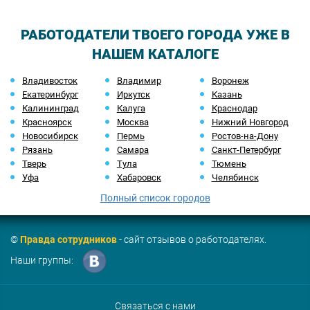
РАБОТОДАТЕЛИ ТВОЕГО ГОРОДА УЖЕ В
НАШЕМ КАТАЛОГЕ
Владивосток
Владимир
Воронеж
Екатеринбург
Иркутск
Казань
Калининград
Калуга
Краснодар
Красноярск
Москва
Нижний Новгород
Новосибирск
Пермь
Ростов-на-Дону
Рязань
Самара
Санкт-Петербург
Тверь
Тула
Тюмень
Уфа
Хабаровск
Челябинск
Полный список городов
©
Правда сотрудников
- сайт отзывов о работодателях.
Наши группы:
Связаться с нами