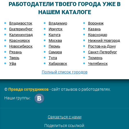
РАБОТОДАТЕЛИ ТВОЕГО ГОРОДА УЖЕ В
НАШЕМ КАТАЛОГЕ
Владивосток
Владимир
Воронеж
Екатеринбург
Иркутск
Казань
Калининград
Калуга
Краснодар
Красноярск
Москва
Нижний Новгород
Новосибирск
Пермь
Ростов-на-Дону
Рязань
Самара
Санкт-Петербург
Тверь
Тула
Тюмень
Уфа
Хабаровск
Челябинск
Полный список городов
©
Правда сотрудников
- сайт отзывов о работодателях.
Наши группы:
Связаться с нами
Поделиться ссылкой: