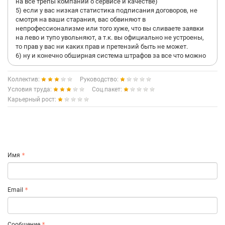
на все трёпы компании о сервисе и качестве)
5) если у вас низкая статистика подписания договоров, не
смотря на ваши старания, вас обвиняют в
непрофессионализме или того хуже, что вы сливаете заявки
на лево и тупо увольняют, а т.к. вы официально не устроены,
то прав у вас ни каких прав и претензий быть не может.
6) ну и конечно обширная система штрафов за все что можно
Коллектив:
Руководство:
Условия труда:
Соц.пакет:
Карьерный рост:
Имя
Email
Сообщение