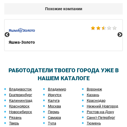
Похожие компании
Ко
Яшма-Золото
РАБОТОДАТЕЛИ ТВОЕГО ГОРОДА УЖЕ В
НАШЕМ КАТАЛОГЕ
Владивосток
Владимир
Воронеж
Екатеринбург
Иркутск
Казань
Калининград
Калуга
Краснодар
Красноярск
Москва
Нижний Новгород
Новосибирск
Пермь
Ростов-на-Дону
Рязань
Самара
Санкт-Петербург
Тверь
Тула
Тюмень