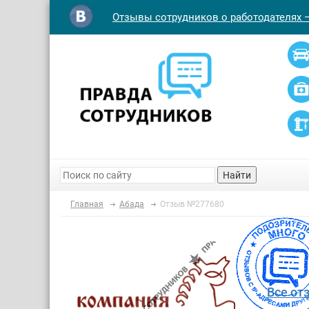
Отзывы сотрудников о работодателях 
Найти
Главная
Абада
Отзыв №277680
Все от