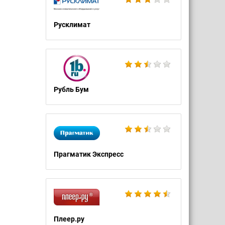
Русклимат
Рубль Бум
Прагматик Экспресс
Плеер.ру