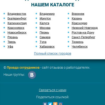
НАШЕМ КАТАЛОГЕ
Владивосток
Владимир
Воронеж
Екатеринбург
Иркутск
Казань
Калининград
Калуга
Краснодар
Красноярск
Москва
Нижний Новгород
Новосибирск
Пермь
Ростов-на-Дону
Рязань
Самара
Санкт-Петербург
Тверь
Тула
Тюмень
Уфа
Хабаровск
Челябинск
Полный список городов
©
Правда сотрудников
- сайт отзывов о работодателях.
Наши группы:
Связаться с нами
Поделиться ссылкой: