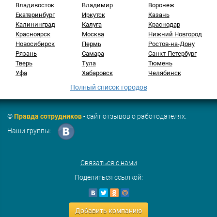
Владивосток
Владимир
Воронеж
Екатеринбург
Иркутск
Казань
Калининград
Калуга
Краснодар
Красноярск
Москва
Нижний Новгород
Новосибирск
Пермь
Ростов-на-Дону
Рязань
Самара
Санкт-Петербург
Тверь
Тула
Тюмень
Уфа
Хабаровск
Челябинск
Полный список городов
©
Правда сотрудников
- сайт отзывов о работодателях.
Наши группы:
Связаться с нами
Поделиться ссылкой:
Добавить компанию