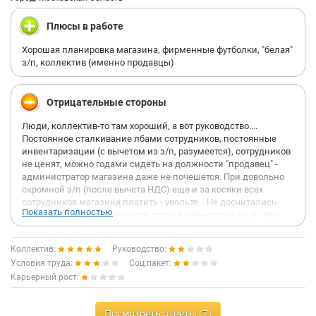
Плюсы в работе
Хорошая планировка магазина, фирменные футболки, "белая"
з/п, коллектив (именно продавцы)
Отрицательные стороны
Люди, коллектив-то там хороший, а вот руководство....
Постоянное сталкивание лбами сотрудников, постоянные
инвентаризации (с вычетом из з/п, разумеется), сотрудников
не ценят, можно годами сидеть на должности "продавец" -
администратор магазина даже не почешется. При довольно
скромной з/п (после вычета НДС) еще и за косяки всех
сотрудников магазина платить - увольте... Не досчитались
Показать полностью
денег в кассе - скидываемся, плохая инвентаризация - тем
более скидываемся! Планы продаж выставляют довольно
высокие, не выполнили - держите маленькую премию (ах да,
Коллектив:
Руководство:
за вычетом тех же 13% и штрафов за инвентаризацию).
Условия труда:
Соц.пакет:
Ничего плохого про московские магазины не скажу, но вот по
Карьерный рост:
области лучше даже не суйтесь, особенно в Чехове.
Отношение админши именно в этом славном городе к
подчиненным такое: не целуете меня в *опу - быть вам
Посмотреть ответы (7)