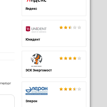
Яндекс
Юнидент
ЭСК Энергомост
етербург
Элерон