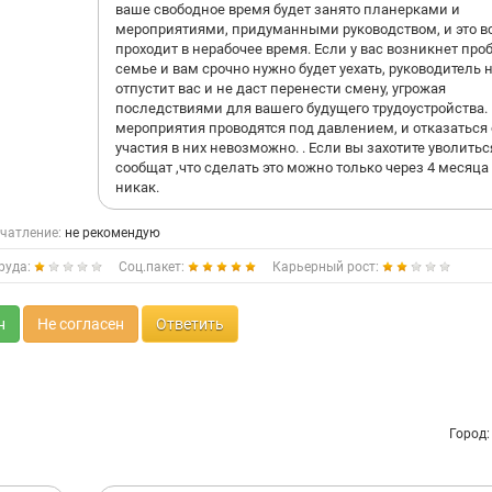
ваше свободное время будет занято планерками и
вас могут лишить до 90% премии. Меня лично, лишили
мероприятиями, придуманными руководством, и это в
потому что я ушла в законный учебный отпуск ,о чем я
проходит в нерабочее время. Если у вас возникнет про
говорила на собеседований. Банк ВТБ у меня украл 184
семье и вам срочно нужно будет уехать, руководитель 
заработанной премий ,потому что Лешина Ольга
отпустит вас и не даст перенести смену, угрожая
Александровна просто так решила ,видите ли вы. Более 
последствиями для вашего будущего трудоустройства.
мне обещали выплатить квартальную премию после
мероприятия проводятся под давлением, и отказаться 
увольнения и ... барабанная дробь : мне выплатити 600
участия в них невозможно. . Если вы захотите уволитьс
рублей!!! Ребят 600! Забыла сказать что начальник офи
сообщат ,что сделать это можно только через 4 месяца
Лешина ,абсолютно незаконным способом пытались 
никак.
принудить к увольнению, обещая мне выплату премии
не платить мне за учебный отпуск.
Ребята ,о личной жизни можете забыть ,так как планер
чатление:
не рекомендую
ждут каждый день , и в том числе очные в 9 утра , несм
руда:
то,что рабочий день с 10. Что касается моей ситуации 
Соц.пакет:
Карьерный рост:
применить необходимые меры,потому что такого
безспредела не должно твориться в банках!
н
Не согласен
Ответить
Город