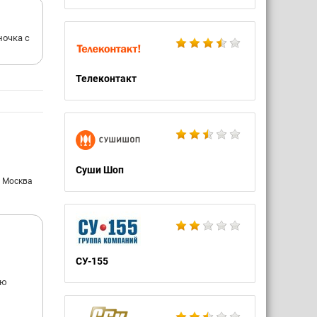
ночка с
Телеконтакт
Суши Шоп
: Москва
СУ-155
ую