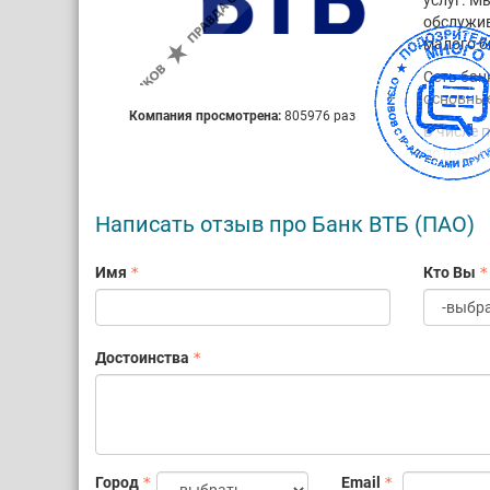
услуг. М
обслужив
малого б
Сеть бан
основные
Компания просмотрена:
805976 раз
В числе 
потребит
управлен
аренда с
в кругло
Написать отзыв про Банк ВТБ (ПАО)
телекомм
Имя
Кто Вы
Акционер
доля в у
уставном
547 рубл
Достоинства
восемьсо
Коллекти
финансов
совершен
Деятельн
Город
Email