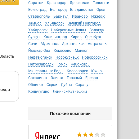
равить
Саратов
Краснодар
Ярославль
Тольятти
ном от
Волгоград
Белгород
Владивосток
Орел
оссии)»
Ставрополь
Барнаул
Иваново
Ижевск
Тамбов
Ульяновск
Великий Новгород
Хабаровск
Набережные Челны
Вологда
Сургут
Калининград
Киров
Оренбург
Сочи
Мурманск
Архангельск
Астрахань
Йошкар-Ола
Кемерово
Майкоп
 Область
Нефтеюганск
Новокузнецк
Новороссийск
Петрозаводск
Томск
Чебоксары
Минеральные Воды
Кисловодск
Южно-
Сахалинск
Элиста
Грозный
Ереван
Обнинск
Серов
Дубна
Сарапул
ры, а
Кольчугино
Ленинск-Кузнецкий
Похожие компании