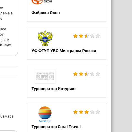
се
Фабрика Окон
блема в
 000
не
того ,
 Все
от
я,вам
са и
 иначе
меня
, чтобы
УФ ФГУП УВО Минтранса России
ки вас
отря на
,прошу
Туроператор Интурист
: Самара
Туроператор Coral Travel