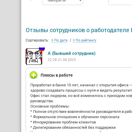
Банка Ро
Надзор з
10.07.20
осуществ
организа
Отзывы сотрудников о работодателе 
Сортировать:
По дате
По рейтингу
А (Бывший сотрудник)
22:28 31.08.2025
Плюсы в работе
Проработал в банке 10 лет, начинал с открытия офиса 
здорово создавать процессы с нуля и видеть результат
Офис стал лидером, но всё изменилось с приходом нов
руководства.
Основные проблемы:
* Полное отсутствие вовлечённости руководителя в раб
* Формальное отношение к обучению персонала
* Игнорирование проблем клиентов
* Делегирование обязанностей без поддержки