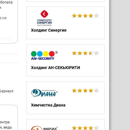
аботала
е
а не
Холдинг Синергия
ту : в
,
потому
Холдинг АН-СЕКЬЮРИТИ
потока.
нтов с
ка.
ые
 Барнаул
ьный
Химчистка Диана
 об
 схем.
центра
не
и, ведь
ной,