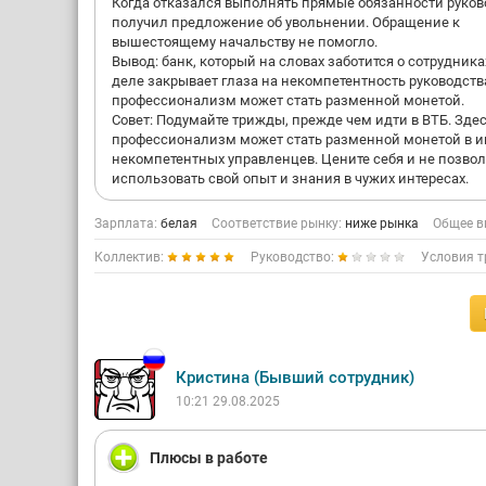
Когда отказался выполнять прямые обязанности руков
получил предложение об увольнении. Обращение к
вышестоящему начальству не помогло.
Вывод: банк, который на словах заботится о сотрудника
деле закрывает глаза на некомпетентность руководств
профессионализм может стать разменной монетой.
Совет: Подумайте трижды, прежде чем идти в ВТБ. Зде
профессионализм может стать разменной монетой в и
некомпетентных управленцев. Цените себя и не позвол
использовать свой опыт и знания в чужих интересах.
Зарплата:
белая
Соответствие рынку:
ниже рынка
Общее в
Коллектив:
Руководство:
Условия т
Кристина (Бывший сотрудник)
10:21 29.08.2025
Плюсы в работе