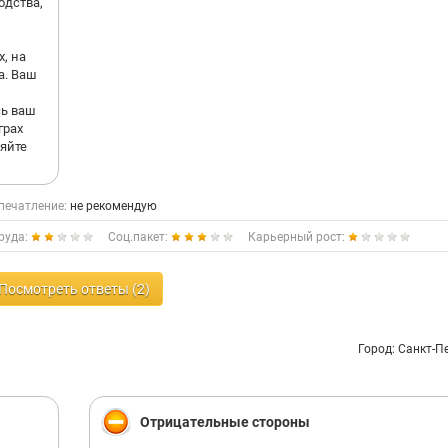
одства,
х, на
а. Ваш
сь ваш
грах
яйте
печатление:
не рекомендую
руда:
Соц.пакет:
Карьерный рост:
Посмотреть ответы (2)
Город: Санкт-П
Отрицательные стороны