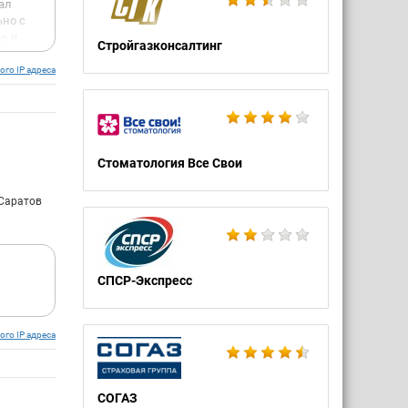
ал
ьно с
ь и
Стройгазконсалтинг
алась
ого IP адреса
 и
верки в
ичем
ны
Стоматология Все Свои
ми о
ть свои
 Саратов
а
СПСР-Экспресс
дника,
это не
ого IP адреса
ение со
аль
СОГАЗ