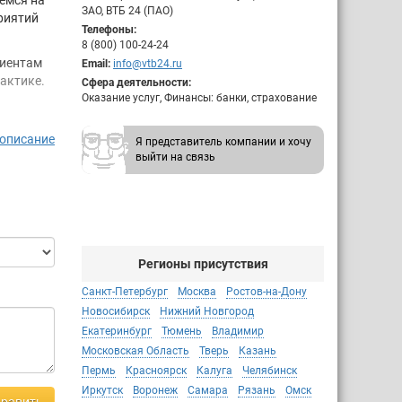
емся на
ЗАО, ВТБ 24 (ПАО)
риятий
Телефоны:
8 (800) 100-24-24
лиентам
Email:
info@vtb24.ru
актике.
Сфера деятельности:
Оказание услуг, Финансы: банки, страхование
 описание
Я представитель компании и хочу
ды,
выйти на связь
клиентам
ство) —
я в
 564 890
Регионы присутствия
а
Санкт-Петербург
Москва
Ростов-на-Дону
Новосибирск
Нижний Новгород
Екатеринбург
Тюмень
Владимир
Московская Область
Тверь
Казань
Пермь
Красноярск
Калуга
Челябинск
ицензией
Иркутск
Воронеж
Самара
Рязань
Омск