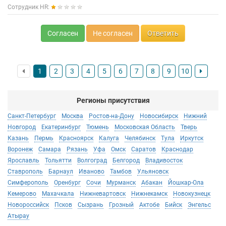
что ответа «мы не эта компания» не было, а было увиливание
Сотрудник HR:
от вопроса.
Забрала с собой 3 людей, чтобы не попались в эти сети.
Согласен
Не согласен
Ответить
Самое забавное, когда я написала «руководителю», что у меня
большие сомнения по поводу их компании и расписала по
пунктам почему пришел ответ (с таким мышлением будет
казаться всегда)
А на следующий день «руководитель» написала уже мне с
1
2
3
4
5
6
7
8
9
10
другой страницы «почему я не на втором дне стажировки»
юморные.
Вакансий, которые они предлагают, нигде нет на сайтах для
Регионы присутствия
поиска работы, потому что подозрительные вакансия
блокируют. Они ищут резюме и пишут на WhatsApp. Не
Санкт-Петербург
Москва
Ростов-на-Дону
Новосибирск
Нижний
теряйте время зря
Новгород
Екатеринбург
Тюмень
Московская Область
Тверь
Казань
Пермь
Красноярск
Калуга
Челябинск
Тула
Иркутск
Воронеж
Самара
Рязань
Уфа
Омск
Саратов
Краснодар
Ярославль
Тольятти
Волгоград
Белгород
Владивосток
Ставрополь
Барнаул
Иваново
Тамбов
Ульяновск
Симферополь
Оренбург
Сочи
Мурманск
Абакан
Йошкар-Ола
Кемерово
Махачкала
Нижневартовск
Нижнекамск
Новокузнецк
Новороссийск
Псков
Сызрань
Грозный
Актобе
Бийск
Энгельс
Атырау