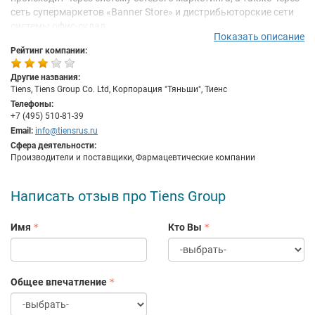
сеть супермаркетов «Banner Store» и дистрибьюторские сети
системы офис-склад.
Показать описание
Компания прошла сертификацию по требованиям к GMP в
Рейтинг компании:
Китае.
Другие названия:
В России БАД «Тяньши» сертифицированы Федеральной
Tiens, Tiens Group Co. Ltd, Корпорация "Тяньши", Тиенс
службой по надзору в сфере защиты прав потребителей и
Телефоны:
благополучия человека.
+7 (495) 510-81-39
В декабре 2007 года в Москве был открыт первый в России
Email:
info@tiensrus.ru
супермаркет компании «Banner Day». С ноября 2008 он закрыт
Сфера деятельности:
Производители и поставщики, Фармацевтические компании
«по техническим причинам», которые уже 4 года не могут
устранить. Также компания закрыла свой последний
супермаркет в Пекине.
Написать отзыв про Tiens Group
Имя
Кто Вы
Общее впечатление