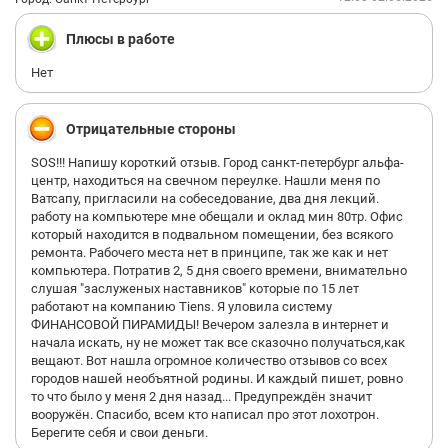
всему.
Плюсы в работе
Нет
Отрицательные стороны
SOS!!! Напишу короткий отзыв. Город санкт-петербург альфа-
центр, находиться на свечном переулке. Нашли меня по
Ватсапу, пригласили на собеседование, два дня лекций.
работу на компьютере мне обещали и оклад мин 80тр. Офис
который находится в подвальном помещении, без всякого
ремонта. Рабочего места нет в принципе, так же как и нет
компьютера. Потратив 2, 5 дня своего времени, внимательно
слушая "заслуженых наставников" которые по 15 лет
работают на компанию Tiens. Я уловила систему
ФИНАНСОВОЙ ПИРАМИДЫ! Вечером залезла в интернет и
начала искать, ну не может так все сказочно получаться,как
вещают. Вот нашла огромное количество отзывов со всех
городов нашей необъятной родины. И каждый пишет, ровно
то что было у меня 2 дня назад... Предупреждён значит
вооружён. Спасибо, всем кто написал про этот лохотрон.
Берегите себя и свои деньги.