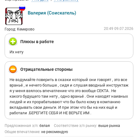
Валерия (Соискатель)
20:49 09.07.2026
Город: Кемерово
Плюсы в работе
Их нету
Отрицательные стороны
Не вздумайте поверить в сказки который они говорят , это все
враньё , и нечего больше , сидя и слушая вводный инструктаж
я у меня взялось впечатление что это вообще СЕКТА . Не
какого будущего там нету , одно враньё . Они находят наивных
людей и их прорабатывают что бы было кому в компанию
вкладывать свои деньги. И при этом что бы на них ещё и
работали .БЕРЕГИТЕ СЕБЯ И НЕ ВЕРЬТЕ ИМ .
Предложенная з/п:
белая
Соответствие з/п рынку:
выше рынка
Общее впечатление:
не рекомендую