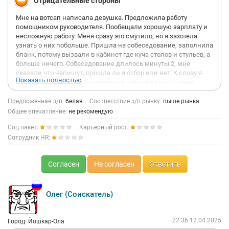
Отрицательные стороны
Мне на вотсап написала девушка. Предложила работу
помощником руководителя. Пообещали хорошую зарплату и
несложную работу. Меня сразу это смутило, но я захотела
узнать о них побольше. Пришла на собеседование, заполнила
бланк, потому вызвали в кабинет где куча столов и стульев, а
больше ничего. Собеседование длилось минуты 2, мне
сказали что напишут, прошла ли я отбор или нет. К слову я
Показать полностью
писала что мне нужно подработка, работа на пол ставки,
опыта не было в этой сфере, молодая девушка, но конечно же
я прошла.
Предложенная з/п:
белая
Соответствие з/п рынку:
выше рынка
Пригласили на обучение, снова было кучу сомнений, но
Общее впечатление:
не рекомендую
решила сходить.
Соц.пакет:
Карьерный рост:
Первый день общая информация про компанию. Соглашусь с
остальными одна вода. Ничего не понятно, но куча умных
Сотрудник HR:
слов чтобы запутать. Так же рассказывают как плохо работать
в других сферах, даже иметь свой бизнес, что у них самая
Согласен
Не согласен
Ответить
лучшая работа.
Второй день. Я прийти не смогла, мне отправили видео урок.
Тоже ничего не понятно, что ты должен делать не понятно, и
за что тебе платят такие миллионы тоже не понятно.
Олег (Соискатель)
Рассказали про очень хорошую карьерную лестницу. Что за
год ты выйдешь у них на пассивный доход от 150к . Вообщем
рассказывают красиво.
22:36 12.04.2025
Город: Йошкар-Ола