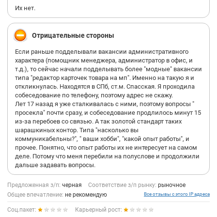
Их нет.
Отрицательные стороны
Если раньше подделывали вакансии административного
характера (помощник менеджера, администратор в офис, и
т.д.), то сейчас начали подделывать более "модные" вакансии
типа "редактор карточек товара на мп". Именно на такую я и
откликнулась. Находятся в СПб, ст.м. Спасская. Я проходила
собеседование по телефону, поэтому адрес не скажу.
Лет 17 назад я уже сталкивалась с ними, поэтому вопросы "
просекла" почти сразу, и собеседование продлилось минут 15
из-за перебоев со связью. А так золотой стандарт таких
шарашкиных контор. Типа "насколько вы
коммуникабельны?", " ваши хобби", "какой опыт работы", и
прочее. Понятно, что опыт работы их не интересует на самом
деле. Потому что меня перебили на полуслове и продолжили
дальше задавать вопросы.
Предложенная з/п:
черная
Соответствие з/п рынку:
рыночное
Общее впечатление:
не рекомендую
Все отзывы с этого IP адреса
Соц.пакет:
Карьерный рост: