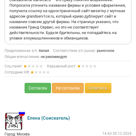
Анкеты, которые выдавали на заполнение, в обоих офисах
Попросила уточнить название фирмы и условия оформления,
были одинаковыми. Только во втором офисе мне сказали, что
получила ссылку на одностраничный сайт-визитку с мутным
если я окажусь подходящим им кандидатом, со мной
адресом grandserv1ce.ru, который криво дублирует сайт и
свяжутся. Буквально через пару часов мне позвонили,
название совсем другой фирмы. На странице указано, что
сказали, что одобрили мою кандидатуру. Предложили завтра
название Гранд Сервис, но это не соответствует
приехать на оформление. Я была удивлена- мне не
действительности. Будьте бдительны, не попадайтесь на
предложили даже элементарно прийти на пробный день, а
уловки злоумышленников и обманщиков.
сразу на оформление. Кстати, соглашусь с отзывом девушки
здесь, действительно, ни в одном офисе не было
Предложенная з/п:
белая
Соответствие з/п рынку:
рыночное
элементарно компьютера. Чем заниматься в общих чертах
Общее впечатление:
не рекомендую
рассказали, нет точности в окладе, но думаю, и так понятно,
что это всё мутная схема
Соц.пакет:
Карьерный рост:
Сотрудник HR:
Согласен
Не согласен
Ответить
Елена (Соискатель)
14:43 30.12.2024
Город: Москва