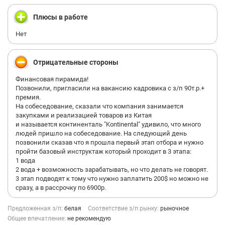
Плюсы в работе
Нет
Отрицательные стороны
Финансовая пирамида!
Позвонили, пригласили на вакансию кадровика с з/п 90т.р.+
премия.
На собеседование, сказали что компания занимается
закупками и реализацией товаров из Китая
и называется континенталь "Kontinental" удивило, что много
людей пришло на собеседование. На следующий день
позвонили сказав что я прошла первый этап отбора и нужно
пройти базовый инструктаж который проходит в 3 этапа:
1 вода
2 вода + возможность зарабатывать, но что делать не говорят.
3 этап подводят к тому что нужно заплатить 200$ но можно не
сразу, а в рассрочку по 6900р.
Предложенная з/п:
белая
Соответствие з/п рынку:
рыночное
Общее впечатление:
не рекомендую