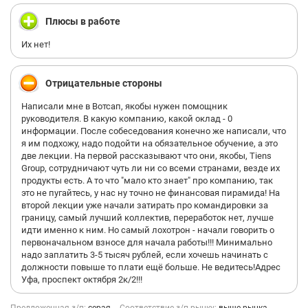
Плюсы в работе
Их нет!
Отрицательные стороны
Написали мне в Вотсап, якобы нужен помощник
руководителя. В какую компанию, какой оклад - 0
информации. После собеседования конечно же написали, что
я им подхожу, надо подойти на обязательное обучение, а это
две лекции. На первой рассказывают что они, якобы, Tiens
Group, сотрудничают чуть ли ни со всеми странами, везде их
продукты есть. А то что "мало кто знает" про компанию, так
это не пугайтесь, у нас ну точно не финансовая пирамида! На
второй лекции уже начали затирать про командировки за
границу, самый лучший коллектив, переработок нет, лучше
идти именно к ним. Но самый лохотрон - начали говорить о
первоначальном взносе для начала работы!!! Минимально
надо заплатить 3-5 тысяч рублей, если хочешь начинать с
должности повыше то плати ещё больше. Не ведитесь!Адрес
Уфа, проспект октября 2к/2!!!