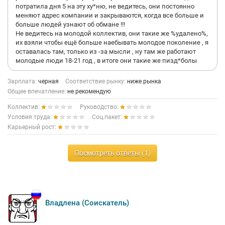
потратила дня 5 на эту ху*ню, не ведитесь, они постоянно
меняют адрес компании и закрываются, когда все больше и
больше людей узнают об обмане !!!
Не ведитесь на молодой коллектив, они такие же %удалено%,
их взяли чтобы ещё больше наебывать молодое поколение , я
оставалась там, только из -за мысли , ну там же работают
молодые люди 18-21 год , в итоге они такие же пизд*болы
Зарплата:
черная
Соответствие рынку:
ниже рынка
Общее впечатление:
не рекомендую
Коллектив:
Руководство:
Условия труда:
Соц.пакет:
Карьерный рост:
Посмотреть ответы (1)
Владлена (Соискатель)