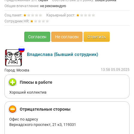
Предложенная з/п:
серая
Соответствие з/п рынку:
выше рынка
Общее впечатление:
не рекомендую
Соц.пакет:
Карьерный рост:
Сотрудник HR:
Согласен
Не согласен
Ответить
Владислава (Бывший сотрудник)
13:58 05.09.2025
Город: Москва
Плюсы в работе
Хороший коллектив
Отрицательные стороны
Офис по адресу
Вернадского проспект, 21 к3, 119331