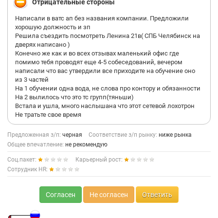
Отрицательные стороны
Написали в ватс ап без названия компании. Предложили
хорошую должность и зп
Решила съездить посмотреть Ленина 21в( СПБ Челябинск на
дверях написано )
Конечно же как и во всех отзывах маленький офис где
помимо тебя проводят еще 4-5 собеседований, вечером
написали что вас утвердили все приходите на обучение оно
из 3 частей
На 1 обучении одна вода, не слова про контору и обязанности
На 2 вылилось что это тс групп(тяньши)
Встала и ушла, много наслышана что этот сетевой лохотрон
Не тратьте свое время
Предложенная з/п:
черная
Соответствие з/п рынку:
ниже рынка
Общее впечатление:
не рекомендую
Соц.пакет:
Карьерный рост:
Сотрудник HR:
Согласен
Не согласен
Ответить