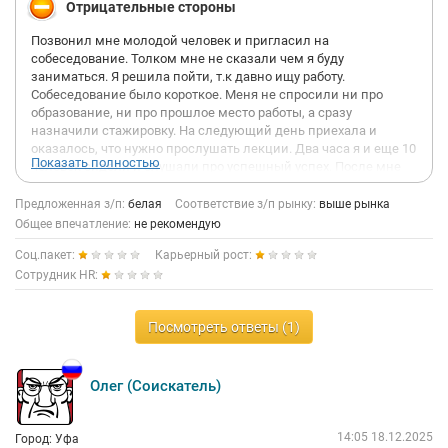
Отрицательные стороны
Позвонил мне молодой человек и пригласил на
собеседование. Толком мне не сказали чем я буду
заниматься. Я решила пойти, т.к давно ищу работу.
Собеседование было короткое. Меня не спросили ни про
образование, ни про прошлое место работы, а сразу
назначили стажировку. На следующий день приехала и
оказалось, что нужно прослушать лекции. Два часа я и еще 10
Показать полностью
человек сидели и слушали про успешный успех. После мне
прислали 4 видео и сказали прийти на следующий день. Там
людей уже заметно меньше было, большинство отсеялось,
Предложенная з/п:
белая
Соответствие з/п рынку:
выше рынка
раскусив развод. В итоге на лекции какой-то мужик втирал
Общее впечатление:
не рекомендую
нам, что их бады смогли вылечить диабет у их клиентки из
Соц.пакет:
Карьерный рост:
Казахстана. Только тогда я окончательно осознала, что это
развод и уже не смогла досидеть до конца лекции, ибо стало
Сотрудник HR:
жаль потраченного времени. Меня остановили, попросили
сказать почему я ухожу, позвали какого-топарня, который
Посмотреть ответы (1)
также выпытывал меня, потом ещё начали писать мне в
телеграме и снова спрашивать причины. Жалею, что не
забрала с собой молодых ребят, которые поверили в сладкие
речи.
Олег (Соискатель)
14:05 18.12.2025
Город: Уфа