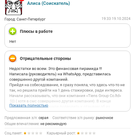
Алиса (Соискатель)
19:33 19.10.2024
Город: Санкт-Петербург
Плюсы в работе
Нет
Отрицательные стороны
Недостатки во всем. Это финансовая пирамида !!!
Написала (руководитель) на WhatsApp, представилась
совершенно другой компанией.
Прийдя на собеседование, я сразу поняла, что здесь что-то не
так, но решила прийти на 1 день стажировки, ради интереса.
Начали рассказывать, что они компания «Tiens Group Co.ltd»
:))) ( хотя в смс совершенно другая компания). В конце
Показать полностью
презентации сами начали подводить к отзывам об их
компании, якобы это все фейк и пишут другие компании их
(да-да). Все положительные отзывы куплены и максимально
Предложенная з/п:
серая
Соответствие з/п рынку:
рыночное
очевидные, так как написаны под копирку, только
Общее впечатление:
не рекомендую
перефразированы.
Соц.пакет:
Карьерный рост:
Я решила прямые вопросы задать про компанию ТяньШи, на