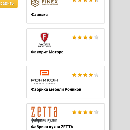
равить
Файнэкс
Фаворит Моторс
Фабрика мебели Роникон
Фабрика кухни ZETTA