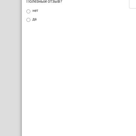
Полезный отзыв?
нет
да