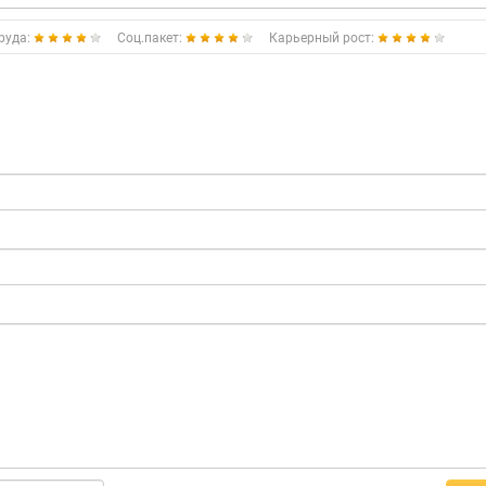
руда:
Соц.пакет:
Карьерный рост: