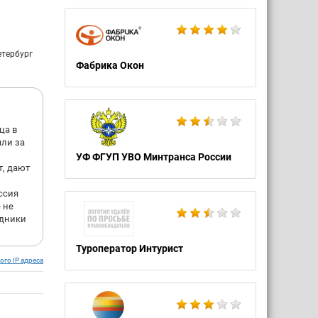
которые
ости.
шиваю,
етербург
ые".
Фабрика Окон
ри дня
а по
рнули
ца в
чли за
ысяч,
УФ ФГУП УВО Минтранса России
т, дают
ссия
 не
удники
Туроператор Интурист
ого IP адреса