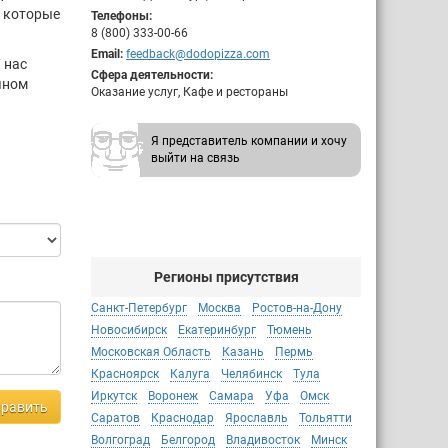
, которые
Телефоны:
8 (800) 333-00-66
Email:
feedback@dodopizza.com
 нас
Сфера деятельности:
чном
Оказание услуг, Кафе и рестораны
Я представитель компании и хочу
выйти на связь
Регионы присутствия
Санкт-Петербург
Москва
Ростов-на-Дону
Новосибирск
Екатеринбург
Тюмень
Московская Область
Казань
Пермь
Красноярск
Калуга
Челябинск
Тула
Иркутск
Воронеж
Самара
Уфа
Омск
равить
Саратов
Краснодар
Ярославль
Тольятти
Волгоград
Белгород
Владивосток
Минск