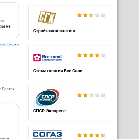
чит
дры не
Стройгазконсалтинг
ого IP адреса
Стоматология Все Свои
: Братск
СПСР-Экспресс
упого