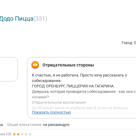
 Додо Пицца
(331)
Город: 
Отрицательные стороны
К счастью, я не работала. Просто хочу рассказать о
собеседовании.
ГОРОД ОРЕНБУРГ, ПИЦЦЕРИЯ НА ГАГАРИНА.
Девушка, которая проводила собеседование - как она 
ночами!?
Отвратительное воспитание!
За 30 минут меня оскорбили раз 8, если не больше.
Показать полностью
Сказала о моём лишнем весе (смогу ли я вообще работ
быстро).
О том, как же я буду с убранными волосами, выдержу л
ка
Общее впечатление:
не рекомендую
вид свой.
ник HR:
Несколько раз о моём "уже состоявшемся" возрасте - 27