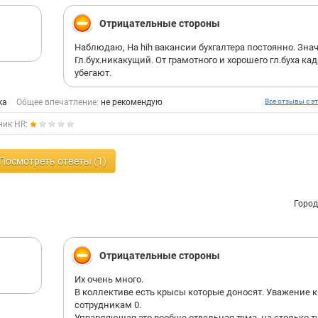
Отрицательные стороны
Наблюдаю, На hih вакансии бухгалтера постоянно. Зна
Гл.бух.никакущий. От грамотного и хорошего гл.буха ка
убегают.
ка
Общее впечатление:
не рекомендую
Все отзывы с эт
ник HR:
Посмотреть ответы (1)
Город
Отрицательные стороны
Их очень много.
В коллективе есть крысы которые доносят. Уважение к
сотрудникам 0.
Управляющая это вообще отдельная тема, на столько т