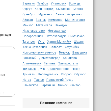
Барнаул
Тамбов
Ульяновск
Вологда
Сургут
Калининград
Смоленск
Брянск
Оренбург
Мурманск
Анапа
Астрахань
Абакан
Братск
Кемерово
Магнитогорск
Майкоп
Махачкала
Находка
Нижневартовск
Новокузнецк
Оренбург
Новороссийск
Петрозаводск
Сыктывкар
Таганрог
Ухта
Ханты-Мансийск
Шахты
Южно-Сахалинск
Салават
Уссурийск
Комсомольск-на-Амуре
Темрюк
Балашиха
Волжский
Димитровград
Конаково
Альметьевск
Гатчина
Электросталь
Тобольск
Луга
Солнечногорск
Чехов
Туймазы
Первоуральск
Ковров
Обухово
спит
Истра
Туапсе
Павловский Посад
Раменское
Заречный
Ачинск
Лянтор
ать
и такой
Похожие компании
. Как я