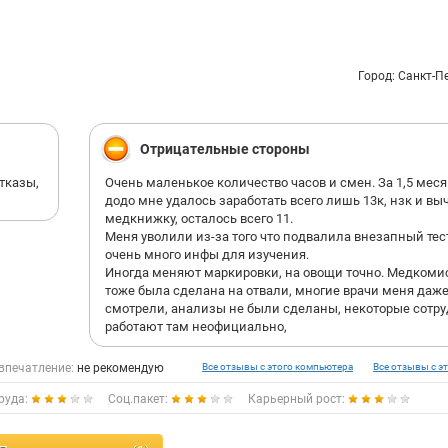
отвечающего за график, поставить мне три выходных, 
я мог бы поставить на дни с четырьмя парами и не так
уставать. первая неделя - окей, всё было по договоренн
вторая неделя - договоренность не сохранилась. спра
Город: Санкт-П
в чём дело, и читаю "мы не ставим самим себе выходн
при этом САМ управляющий сказал мне, что ставить т
выходных себе можно, договариваясь через менеджер
графикам.
Отрицательные стороны
работал без трудовой книжки, после увольнения не ве
медицинскую.
тказы,
Очень маленькое количество часов и смен. За 1,5 меся
уволился через месяц. ни о чём не жалею.
додо мне удалось заработать всего лишь 13к, нзк и вы
к тому же, мне не доплатили тысячу: наработал на 20 т
медкнижку, осталось всего 11.
выплатили 19.
Меня уволили из-за того что подвалила внезапный тес
очень много инфы для изучения.
Иногда меняют маркировки, на овощи точно. Медкоми
тоже была сделана на отвали, многие врачи меня даже
смотрели, анализы не были сделаны, некоторые сотр
работают там неофициально,
впечатление:
не рекомендую
Все отзывы с этого компьютера
Все отзывы с эт
руда:
Соц.пакет:
Карьерный рост: