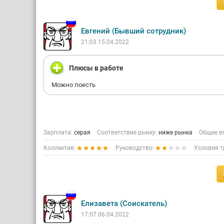
Евгений (Бывший сотрудник)
21:03 15.04.2022
Плюсы в работе
Можно поесть
Зарплата:
серая
Соответствие рынку:
ниже рынка
Общее в
Коллектив:
Руководство:
Условия т
Елизавета (Соискатель)
17:07 06.04.2022