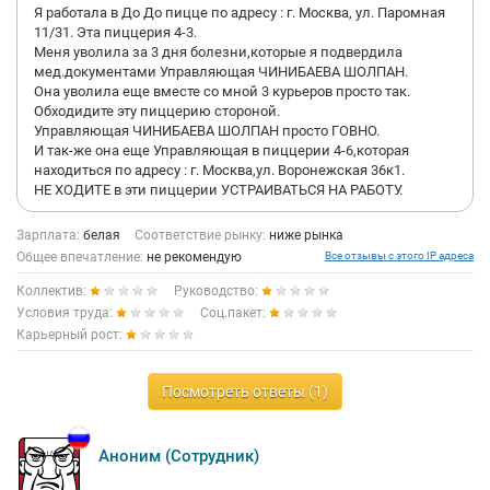
Я работала в До До пицце по адресу : г. Москва, ул. Паромная
11/31. Эта пиццерия 4-3.
Меня уволила за 3 дня болезни,которые я подвердила
мед.документами Управляющая ЧИНИБАЕВА ШОЛПАН.
Она уволила еще вместе со мной 3 курьеров просто так.
Обходидите эту пиццерию стороной.
Управляющая ЧИНИБАЕВА ШОЛПАН просто ГОВНО.
И так-же она еще Управляющая в пиццерии 4-6,которая
находиться по адресу : г. Москва,ул. Воронежская 36к1.
НЕ ХОДИТЕ в эти пиццерии УСТРАИВАТЬСЯ НА РАБОТУ.
Зарплата:
белая
Соответствие рынку:
ниже рынка
Общее впечатление:
не рекомендую
Все отзывы с этого IP адреса
Коллектив:
Руководство:
Условия труда:
Соц.пакет:
Карьерный рост:
Посмотреть ответы (1)
Аноним (Сотрудник)