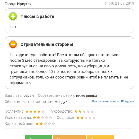
уважаемая, Екатерина Пантелеева скажет, что это тоже так. И
11:46 21.07.2019
Город: Иркутск
прекрасно что она, УК и я понимаем это. Но очень грустно что
все желание работать в своей любимой пиццерии отбивает
Плюсы в работе
один единственный человек, не умеющий ни работать с
командой (имен даже половины штата не знает), ни
Нет
общаться со своим прямым подчиненным (мною), ни
признавать ошибки и, самое главное, не понимающий о том
что важнее команды нет ничего. Ведь не будет людей - не
Отрицательные стороны
будет и прибыли, которую делают вам эти самые люди.
Не ходите туда работать! Все что там обещают это только
после 3 мес стажировки, за которую ты не только
Отметку "Не рекомендую" ставлю лишь по текущей пиццерии,
стажируешься на свою должность, но и уборщица и
адрес которой не стану называть из добрых намерений. В
грузчик.зп не более 20 т.р постоянно набирают новых
остальном если человек готов N-е количество времени
сотрудников, только на срок стажировки чтоб не платить и не
трудится за малую ЗП и умеет общаться с людьми - работа
оформлять
огонь. Безумно люблю пойти полепить пиццы с ребятами
или помочь им в запару, побыв кассиром или даже курьером.
Зарплата:
серая
Соответствие рынку:
ниже рынка
Общее впечатление:
не рекомендую
Все отзывы с этого IP адреса
Держит коллектив.
Пока еще Ваш верный сотрудник текущего дня.
Коллектив:
Руководство:
Условия труда:
Соц.пакет:
Карьерный рост: