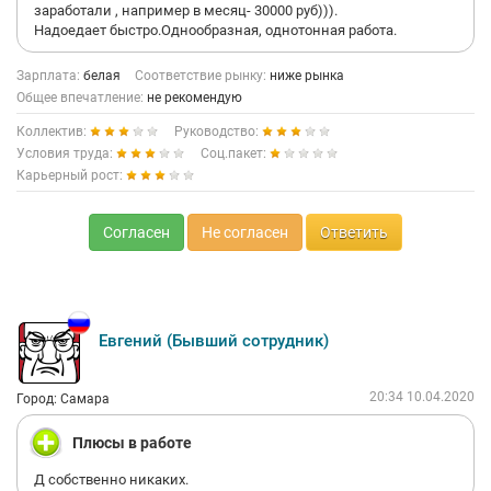
Администрация решила набрать новых стажеров.
заработали , например в месяц- 30000 руб))).
Надоедает быстро.Однообразная, однотонная работа.
Спасибо конечно "Додо пицце" за опыт, он реально очень
Зарплата:
белая
Соответствие рынку:
ниже рынка
нужный и полезный.
Общее впечатление:
не рекомендую
Коллектив очень хороший,все ребята очень отзывчивые.
Администратор: Анастасия Артемьева, всегда поддерживала
Коллектив:
Руководство:
и помогала.
Условия труда:
Соц.пакет:
Карьерный рост:
Но начальство меня просто разочаровало.
Согласен
Не согласен
Ответить
Евгений (Бывший сотрудник)
20:34 10.04.2020
Город: Самара
Плюсы в работе
Д собственно никаких.