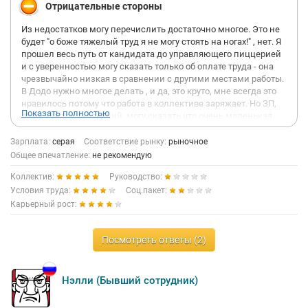
Отрицательные стороны
Из недостатков могу перечислить достаточно многое. Это не
будет "о боже тяжелый труд я не могу стоять на ногах!" , нет. Я
прошел весь путь от кандидата до управляющего пиццерией
и с уверенностью могу сказать только об оплате труда - она
чрезвычайно низкая в сравнении с другими местами работы.
В Додо нужно многое делать , и да, это круто, мне всегда это
нравилось потому что работа в коллективе заряжает. Но ЗП,
Показать полностью
даже как управляющий, могу сказать что очень маленькая.
Так вот о минусах. Зачастую в компании бывает так, что на
руководящей должности стоит человек, который не понимает
Зарплата:
серая
Соответствие рынку:
рыночное
ничего в пиццерии, но он там. Пиццерия катится в пиз*ду, а на
Общее впечатление:
не рекомендую
это закрывают глаза. На твои замечания что и как нужно
Коллектив:
Руководство:
делать - не обращают внимания. И самое главное. За все
время работы со своим РУ он никогда не скажет, что он не
Условия труда:
Соц.пакет:
прав, не признает свои ошибки. Виноваты все кругом ВСЕГДА,
Карьерный рост:
но не РУ.
Бесконечно люблю свою работу, но есть такой минус,
который перебивает все желание. Меня полностью
Посмотреть ответы (2)
устраивает коллектив, полностью устраивает моя ЗП и
отношения более вышестоящего руководства со мной и с
моими сотрудниками.
Нэлли (Бывший сотрудник)
На съезде партнеров всеми говорилось о том, что главное -
это команда и умение работать с ней. И конечно, мною очень