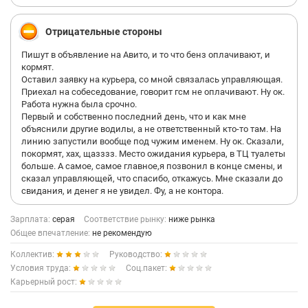
Отрицательные стороны
Пишут в объявление на Авито, и то что бенз оплачивают, и
кормят.
Оставил заявку на курьера, со мной связалась управляющая.
Приехал на собеседование, говорит гсм не оплачивают. Ну ок.
Работа нужна была срочно.
Первый и собственно последний день, что и как мне
объяснили другие водилы, а не ответственный кто-то там. На
линию запустили вообще под чужим именем. Ну ок. Сказали,
покормят, хах, щазззз. Место ожидания курьера, в ТЦ туалеты
больше. А самое, самое главное,я позвонил в конце смены, и
сказал управляющей, что спасибо, откажусь. Мне сказали до
свидания, и денег я не увидел. Фу, а не контора.
Зарплата:
серая
Соответствие рынку:
ниже рынка
Общее впечатление:
не рекомендую
Коллектив:
Руководство:
Условия труда:
Соц.пакет:
Карьерный рост: