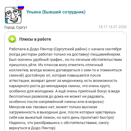
Ульяна (Бывший сотрудник)
18:17 16.01.2020
Город: Сургут
Плюсы в работе
Работала в Додо Лянтор (Сургутский район) с начала сентября
(когда ресторан работал только на доставку) пиццамейкером.
Был ооочень удобный график , но по личным обстоятельствам
пришлось уйти. Из плюсов могу отметить отличный
коллектив, всегда можно договориться с кем-то и поменяться
сменой) достойную зп, которая повышается после
аттестации, возврат денег за медкнижку, есть возможность
карьерного роста до менеджера смены, что очень круто,
особенно для молодежи. А ещё очень приятный бонус в виде
бесплатных развозов до дома не может не радовать,
особенно после напряжённой смены или в морозы)
Минусов как таковых нет, может только высокая
загруженность в выходные дни, после которых чувствуешь
себя как выжатый лимон, но зато день пролетает быстро)
Надеюсь, что разобравшись с обстоятельствами, смогу
вернуться в Додо Лянтор)