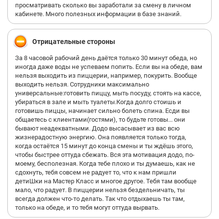
просматривать сколько вы заработали за смену в личном
кабинете. Много полезных информации в базе знаний.
Отрицательные стороны
За 8 часовой рабочий день даётся только 30 минут обеда, но
иногда даже воды не успеваем попить. Если вы на обеде, вам
нельзя выходить из пиццерии, например, покурить. Вообще
выходить нельзя. Сотрудники максимально
универсальные:готовить пиццу, мыть посуду, стоять на кассе,
убираться в зале и мыть туалеты.Когда долго стоишь и
готовишь пиццы, начинает сильно болеть спина. Есди вы
общаетесь с клиентами(гостями), то будьте готовы... они
бывают неадекватными. Додо высасывает из вас всю
жизнерадостную энергию. Она появляется только тогда,
когда остаётся 15 минут до конца смены и ты ждёшь этого,
чтобы быстрее оттуда сбежать. Вся эта мотивация додо, по-
моему, бесполезная. Когда тебе плохо и ты думаешь, как не
сдохнуть, тебя совсем не радует то, что к нам пришли
детиШки на Мастер Класс и многое другое. Тебя там вообще
мало, что радует. В пиццерии нельзя бездельничать, ты
всегда должен что-то делать. Так что отдыхаешь ты там,
только на обеде, и то тебя могут оттуда вырвать.