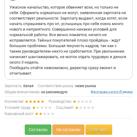
ночи, в четверг держи с 18 до 23, а в пятницу ты вообще
Ужасное начальство, которое обвиняет всех, но только не
работать не пойдешь, отдыхай.
себя. Оформить нормально не могут, заявленная зарплата не
5) Штрафов тут нет, за опаздания и все такое, это несомненно
соответствует реальности. Зарплату выдают, когда хотят, если
плюс, если бы не было одного НО. За не выход на смену могут
начать спрашивать про зп, услышишь про себя очень много
уволить, и не важно что ты за сутки предупредил, нашел
нового и неприятного. Совершенно никаких условий для
замену или у тебя попросту не завелась машина.
нормальной работы. Все вечно ломается, ничего не
6) И самое "классное", напоследок, это то, что додо развозит
исправляется. Тайных покупателей плохо пройдёшь - ждут
пиццу за 60 минут с момента заказа, так что если все
большие проблемы. Большая текучесть кадров, так как с
предыдущие пункты вас не разубедили, готовьтесь рвать
таким руководителем никто не сработается. При увольнении
задницу что бы успеть в 10-бальные пробки увезти заказ за 5
начинает шантажировать, не могли отдать трудовую и деньги
км и не опаздать ;) (опять же, не штрафуют, но выскажут вам
около 3 недель.
старшие менеджеры или управляющие много ласковых).
Пообедать отойти невозможно, директор сразу звонит и
отчитывает.
Зарплата:
белая
Соответствие рынку:
ниже рынка
Общее впечатление:
не рекомендую
Все отзывы с этого IP адреса
Коллектив:
Руководство:
Условия труда:
Соц.пакет:
Карьерный рост:
Согласен
Не согласен
Ответить