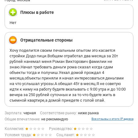
Город: Москва
Плюсы в работе
Нет
Отрицательные стороны
Хочу поделится своим печальным опытом это касается
стройки Додо пици.Вобщем отработал два месяца за 20т
рублей нанемал меня Роман Викторович фамилии не
знаю.Начал требовать деньги рома сказал когда сдам
объекты тогда и получиш.Уехал домой прождал 4
месяца,объекты приняли я начал интересоваться деньгами
на что услышал угрозы.А обещал 45т в месяц.Я не советую
идти к ниму на работу будете вкалывать с 9:00 утра и до 10:00
вечера за 250 рублей суточных и за то что будете жить в
съемной квартире,а домой приедете с голой опай.
Зарплата:
черная
Соответствие рынку:
ниже рынка
Общее впечатление:
не рекомендую
Все отзывы с этого IP адреса
Коллектив:
Руководство:
Условия труда:
Соц.пакет: