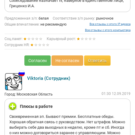
Собеседование назначает hr, наверное в единственном лице,
Гриценко И.А.
Предложенная з/п:
белая
Соответствие з/п рынку:
рыночное
Общее впечатление:
не рекомендую
Все отзывы с этого IP адреса
Все отзывы с этого компьютера
Соц.пакет:
Карьерный рост:
Сотрудник HR:
Согласен
Не согласен
Ответить
Viktoria (Сотрудник)
01:30 12.09.2019
Город: Московская Область
Плюсы в работе
Своевременная зп. Бывают премии. Бесплатные обеды.
Хорошая обратная связь с руководством. Нет штрафов. Можно
выбирать себе два выходных в неделю, кроме пт и сб. Иногда
о них можно договориться заранее с управляющим. Можно