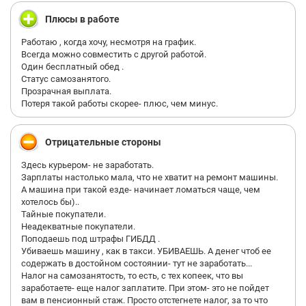
Я в свои 17 лет находясь на аттестации начала волноваться, у
меня тряслись руки.
Плюсы в работе
Это волнение и неопытность сыграли со мной злую шутку.
Если честно, я даже не помню, как все сделала на
Работаю , когда хочу, несмотря на график.
аттестации.
Всегда можно совместить с другой работой.
Один бесплатный обед .
Статус самозанятого.
Через неделю, может чуть больше я обучилась всему, начала
Прозрачная выплата.
вникать в работу, влилась в коллектив.
Потеря такой работы скорее- плюс, чем минус.
Но, в это же время пришли результаты аттестации по которым
Алексей Владимирович (начальство)
Отрицательные стороны
Решил уволить сотрудников, в том числе и бывших стажеров.
Здесь курьером- не заработать.
Многие сами ушли, остались реально те, кто хотел работать и
Зарплаты настолько мала, что не хватит на ремонт машины.
прикладывал огромные усилия.
А машина при такой езде- начинает ломаться чаще, чем
Я переступала через свои "не хочу" и "не могу" как только
хотелось бы)..
могла.
Тайные покупатели.
Неадекватные покупатели.
И знаете что?
Поподаешь под штрафы ГИБДД .
Меня уволили.
Убиваешь машину , как в такси. УБИВАЕШЬ. А денег чтоб ее
А все потому что я не прошла аттестацию на начальном этапе.
содержать в достойном состоянии- тут не заработать...
Налог на самозанятость, то есть, с тех копеек, что вы
После увольнения стажеров первой волны (которые уже
заработаете- еще налог заплатите. При этом- это не пойдет
включились в работу)
вам в пенсионный стаж. Просто отстегнете налог, за то что