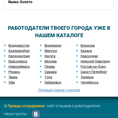
Яшма-Золото
РАБОТОДАТЕЛИ ТВОЕГО ГОРОДА УЖЕ В
НАШЕМ КАТАЛОГЕ
Владивосток
Владимир
Воронеж
Екатеринбург
Иркутск
Казань
Калининград
Калуга
Краснодар
Красноярск
Москва
Нижний Новгород
Новосибирск
Пермь
Ростов-на-Дону
Рязань
Самара
Санкт-Петербург
Тверь
Тула
Тюмень
Уфа
Хабаровск
Челябинск
Полный список городов
©
Правда сотрудников
- сайт отзывов о работодателях.
Наши группы: