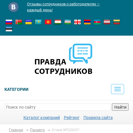
Отзывы сотрудников о работодателях —
каждый день!
КАТЕГОРИИ
Toggle
navigati
Найти
Каталог компаний
Рейтинг
Правила сайта
Главная
Панавто
Отзыв №320057