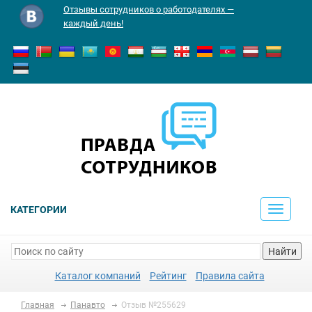
Отзывы сотрудников о работодателях —
каждый день!
КАТЕГОРИИ
Toggle
navigati
Найти
Каталог компаний
Рейтинг
Правила сайта
Главная
Панавто
Отзыв №255629