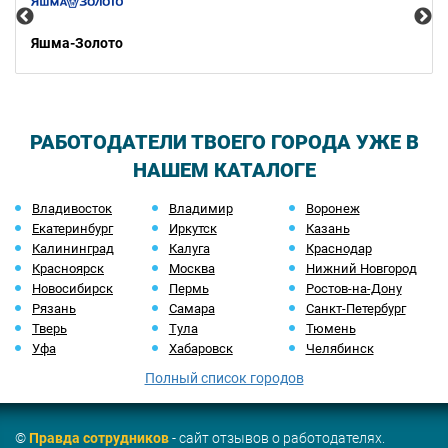
Яшма-Золото
РАБОТОДАТЕЛИ ТВОЕГО ГОРОДА УЖЕ В
НАШЕМ КАТАЛОГЕ
Владивосток
Владимир
Воронеж
Екатеринбург
Иркутск
Казань
Калининград
Калуга
Краснодар
Красноярск
Москва
Нижний Новгород
Новосибирск
Пермь
Ростов-на-Дону
Рязань
Самара
Санкт-Петербург
Тверь
Тула
Тюмень
Уфа
Хабаровск
Челябинск
Полный список городов
©
Правда сотрудников
- сайт отзывов о работодателях.