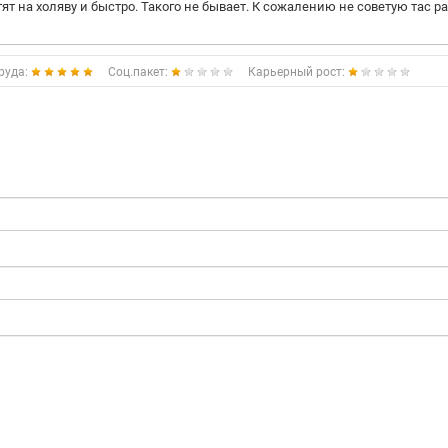
тят на холяву и быстро. Такого не бывает. К сожалению не советую тас ра
руда:
Соц.пакет:
Карьерный рост: