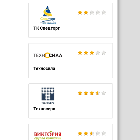
ТК Спецторг
Техносила
Техносерв