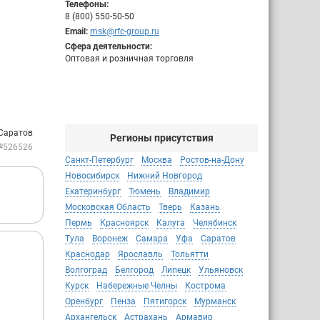
Телефоны:
8 (800) 550-50-50
Email:
msk@rfc-group.ru
Сфера деятельности:
Оптовая и розничная торговля
 Саратов
Регионы присутствия
№526526
Санкт-Петербург
Москва
Ростов-на-Дону
Новосибирск
Нижний Новгород
Екатеринбург
Тюмень
Владимир
Московская Область
Тверь
Казань
Пермь
Красноярск
Калуга
Челябинск
Тула
Воронеж
Самара
Уфа
Саратов
Краснодар
Ярославль
Тольятти
Волгоград
Белгород
Липецк
Ульяновск
Курск
Набережные Челны
Кострома
Оренбург
Пенза
Пятигорск
Мурманск
Архангельск
Астрахань
Армавир