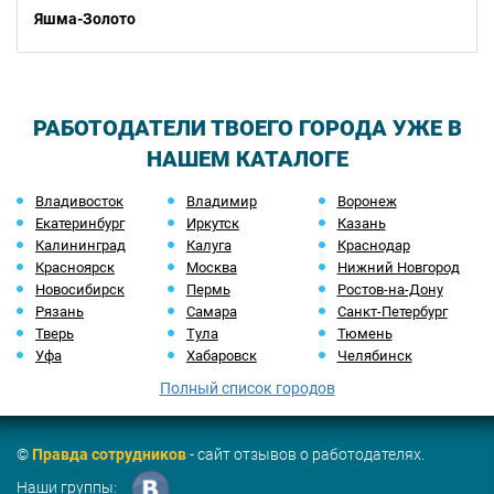
Яшма-Золото
РАБОТОДАТЕЛИ ТВОЕГО ГОРОДА УЖЕ В
НАШЕМ КАТАЛОГЕ
Владивосток
Владимир
Воронеж
Екатеринбург
Иркутск
Казань
Калининград
Калуга
Краснодар
Красноярск
Москва
Нижний Новгород
Новосибирск
Пермь
Ростов-на-Дону
Рязань
Самара
Санкт-Петербург
Тверь
Тула
Тюмень
Уфа
Хабаровск
Челябинск
Полный список городов
©
Правда сотрудников
- сайт отзывов о работодателях.
Наши группы: