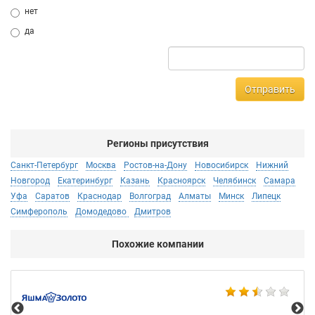
нет
да
Отправить
Регионы присутствия
Санкт-Петербург
Москва
Ростов-на-Дону
Новосибирск
Нижний
Новгород
Екатеринбург
Казань
Красноярск
Челябинск
Самара
Уфа
Саратов
Краснодар
Волгоград
Алматы
Минск
Липецк
Симферополь
Домодедово
Дмитров
Похожие компании
Ко