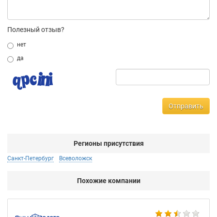
Полезный отзыв?
нет
да
Отправить
Регионы присутствия
Санкт-Петербург
Всеволожск
Похожие компании
Ко