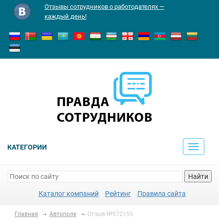
Отзывы сотрудников о работодателях —
каждый день!
КАТЕГОРИИ
Toggle
navigati
Найти
Каталог компаний
Рейтинг
Правила сайта
Главная
Автополе
Отзыв №572155