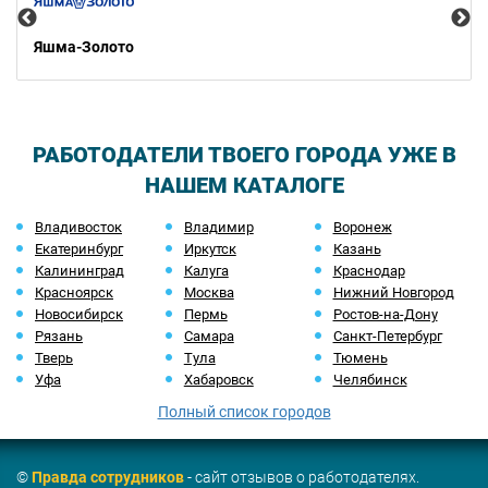
Яшма-Золото
РАБОТОДАТЕЛИ ТВОЕГО ГОРОДА УЖЕ В
НАШЕМ КАТАЛОГЕ
Владивосток
Владимир
Воронеж
Екатеринбург
Иркутск
Казань
Калининград
Калуга
Краснодар
Красноярск
Москва
Нижний Новгород
Новосибирск
Пермь
Ростов-на-Дону
Рязань
Самара
Санкт-Петербург
Тверь
Тула
Тюмень
Уфа
Хабаровск
Челябинск
Полный список городов
©
Правда сотрудников
- сайт отзывов о работодателях.