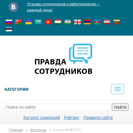
Отзывы сотрудников о работодателях —
каждый день!
КАТЕГОРИИ
Toggle
navigati
Найти
Каталог компаний
Рейтинг
Правила сайта
Главная
Автополе
Отзыв №485273