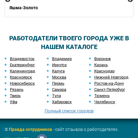
Яшма-Золото
РАБОТОДАТЕЛИ ТВОЕГО ГОРОДА УЖЕ В
НАШЕМ КАТАЛОГЕ
Владивосток
Владимир
Воронеж
Екатеринбург
Иркутск
Казань
Калининград
Калуга
Краснодар
Красноярск
Москва
Нижний Новгород
Новосибирск
Пермь
Ростов-на-Дону
Рязань
Самара
Санкт-Петербург
Тверь
Тула
Тюмень
Уфа
Хабаровск
Челябинск
Полный список городов
©
Правда сотрудников
- сайт отзывов о работодателях.