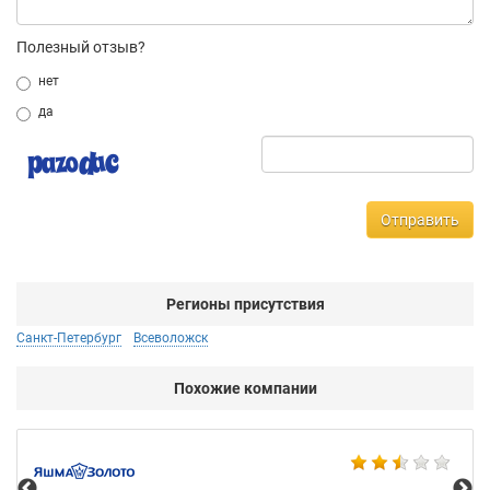
Полезный отзыв?
нет
да
Отправить
Регионы присутствия
Санкт-Петербург
Всеволожск
Похожие компании
Ко