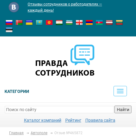
Отзывы сотрудников о работодателях —
каждый день!
КАТЕГОРИИ
Toggle
navigati
Найти
Каталог компаний
Рейтинг
Правила сайта
Главная
Автополе
Отзыв №465872