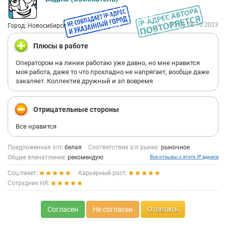
13:55 06.10.2023
Город: Новосибирск
Плюсы в работе
Оператором на линии работаю уже давно, но мне нравится
моя работа, даже то что прохладно не напрягает, вообще даже
закаляет. Коллектив дружный и зп вовремя
Отрицательные стороны
Все нравится
Предложенная з/п:
белая
Соответствие з/п рынку:
рыночное
Общее впечатление:
рекомендую
Все отзывы с этого IP адреса
Соц.пакет:
Карьерный рост:
Сотрудник HR:
Согласен
Не согласен
Ответить