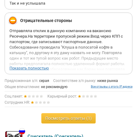
Так и не услышала
Отрицательные стороны
Отправляла отклик в данную компанию на вакансию
Ресечера.На территории пропуской режим.Вход через КПП с
паспортом, где записывают паспортные данные.
Собеседование проводила "Клуша в полосатой кофте в
катышку", по другому я эту даму назвать не могу. Повторяла
один и тот же тупой вопрос как робот. Предыдущее место
работы предполагала полностью удаленный формат работы.
Показать полностью
Дама проводившая собеседование как Баран мне повторяла,
один и тот же вопрос."Почему я работала удаленно и не хотела
развиваться.
Предложенная з/п:
серая
Соответствие з/п рынку:
ниже рынка
Я ей пыталась объяснить, что работа предполагала
Общее впечатление:
не рекомендую
Все отзывы с этого IP адреса
полностью удаленную занятость. Она мне все равно как
Соц.пакет:
Карьерный рост:
баран,"вы не хотели развиваться".
На что эта дама пыталась намекнуть, я так и не поняла.
Сотрудник HR:
Советую руководителю по подбору провести обучение со
своими сотрудниками!!!!
Посмотреть ответы (1)
Сидит клуша в полосатой кофте и мнит из себя "гуру
рекрутинга и подбора" задавая одни и те же глупые вопросы!!
При этом сама мне ничего не рассказала не о условиях
работы, не о доходе.
Соискатель (Соискатель)