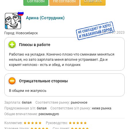
Согласен
Не согласен
Ответить
Арина (Сотрудник)
15:46 04.07.2023
Город: Новосибирск
Плюсы в работе
Работаю на укладке. Конечно плохо что сменами меняться
нельзя, но зато зарплата меня вполне устраивает. Да и
кормят неплохо - есть и обед, и полдник
Отрицательные стороны
В общем не жалуюсь
Зарплата:
белая
Соответствие рынку:
рыночное
Предложенная з/п:
белая
Соответствие з/п рынку:
ниже рынка
Общее впечатление:
рекомендую
Коллектив:
Руководство:
Условия труда:
Соц.пакет: