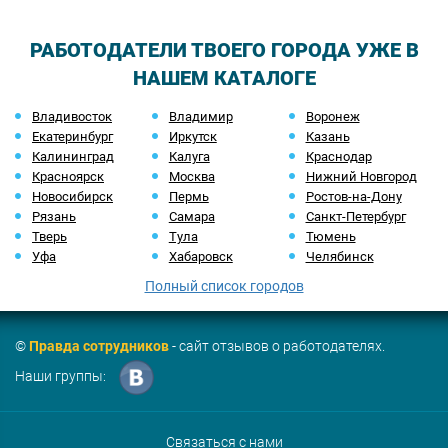
РАБОТОДАТЕЛИ ТВОЕГО ГОРОДА УЖЕ В
НАШЕМ КАТАЛОГЕ
Владивосток
Владимир
Воронеж
Екатеринбург
Иркутск
Казань
Калининград
Калуга
Краснодар
Красноярск
Москва
Нижний Новгород
Новосибирск
Пермь
Ростов-на-Дону
Рязань
Самара
Санкт-Петербург
Тверь
Тула
Тюмень
Уфа
Хабаровск
Челябинск
Полный список городов
©
Правда сотрудников
- сайт отзывов о работодателях.
Наши группы:
Связаться с нами