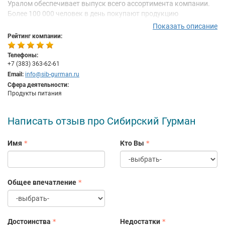
Уралом обеспечивает выпуск всего ассортимента компании.
Более 100 000 человек в день покупают продукцию
"Сибирского Гурмана".
Показать описание
Рейтинг компании:
Выпуск качественной продукции - ключевой принцип
Компании. Для его соблюдения в Компании реализуется
Телефоны:
Политика Управления Качеством.
+7 (383) 363-62-61
На производстве создана Служба качества, которая на базе
Email:
info@sib-gurman.ru
собственной лаборатории осуществляет 100% контроль на
Сфера деятельности:
протяжении всего технологического процесса.
Продукты питания
Команда профессионалов: еще одной составляющей успеха
можно назвать ставку на создание высокопрофессиональной
Написать отзыв про Сибирский Гурман
команды. Залог любой победы - это отношение всего
коллектива к общему делу.
Имя
Кто Вы
Общее впечатление
Достоинства
Недостатки