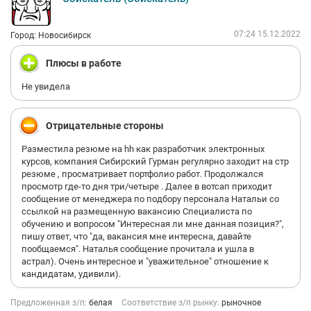
Никому не рекомендую приходить к ним на собеседование на
вакансию Ресечер/Помощник менеджера по персонала.
07:24 15.12.2022
Город: Новосибирск
Плюсы в работе
Не увидела
Отрицательные стороны
Разместила резюме на hh как разработчик электронных
курсов, компания Сибирский Гурман регулярно заходит на стр
резюме , просматривает портфолио работ. Продолжался
просмотр где-то дня три/четыре . Далее в вотсап приходит
сообщение от менеджера по подбору персонала Натальи со
ссылкой на размещенную вакансию Специалиста по
обучению и вопросом "Интересная ли мне данная позиция?",
пишу ответ, что "да, вакансия мне интересна, давайте
пообщаемся". Наталья сообщение прочитала и ушла в
астрал). Очень интересное и "уважительное" отношение к
кандидатам, удивили).
Предложенная з/п:
белая
Соответствие з/п рынку:
рыночное