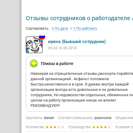
Отзывы сотрудников о работодателе 
Сортировать:
По дате
По рейтингу
ирена (Бывший сотрудник)
00:34 16.06.2018
Плюсы в работе
Невзирая на отрицательные отзывы рискнули поработа
данной организацией.. Асфальт положили
быстро,качественно и в срок .Я думаю внутри каждой
организации всегда есть довольные и не довольные
сотрудники, Но недовольство отдельных, обиженных л
целом на работу организации никак не влияет.
РЕКОМЕНДУЮ!!!
Зарплата:
белая
Соответствие рынку:
рыночное
Общее впе
Коллектив:
Руководство:
Условия т