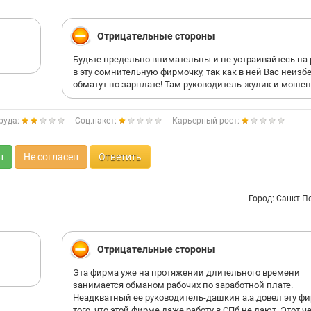
Отрицательные стороны
Будьте предельно внимательны и не устраивайтесь на 
в эту сомнительную фирмочку, так как в ней Вас неизб
обматут по зарплате! Там руководитель-жулик и мошен
руда:
Соц.пакет:
Карьерный рост:
н
Не согласен
Ответить
Город: Санкт-П
Отрицательные стороны
Эта фирма уже на протяжении длительного времени
занимается обманом рабочих по заработной плате.
Неадкватный ее руководитель-дашкин а.а.довел эту фи
того, что этой фирме даже работу в СПб не дают. Этот ч