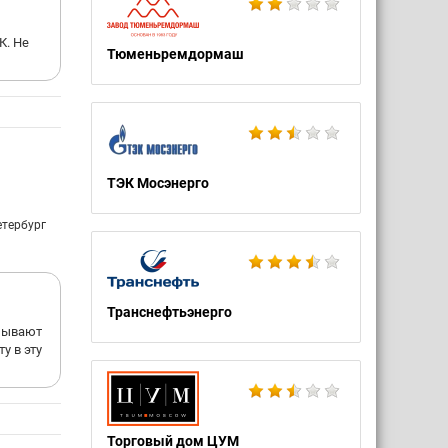
не
К. Не
Тюменьремдормаш
ТЭК Мосэнерго
етербург
Транснефтьэнерго
нывают
у в эту
Торговый дом ЦУМ