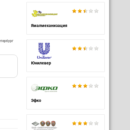
Ямалмеханизация
етербург
Юнилевер
Эфко