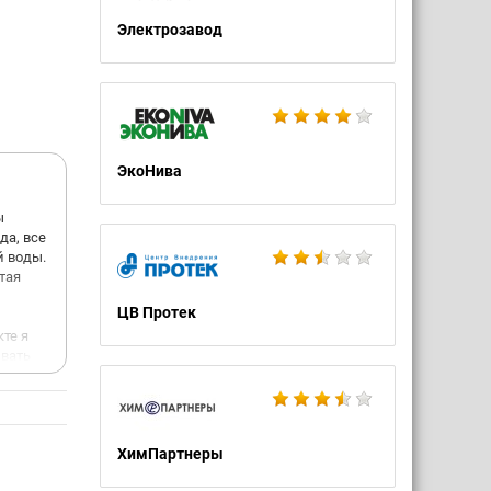
Электрозавод
ЭкоНива
ы
да, все
й воды.
тая
ЦВ Протек
кте я
ивать
о чем
ХимПартнеры
озг по
кую то