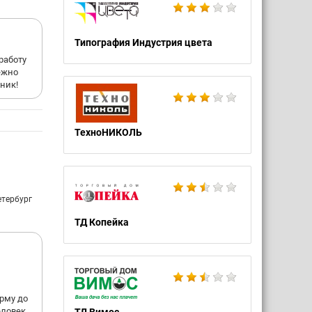
Типография Индустрия цвета
работу
ежно
ник!
ТехноНИКОЛЬ
етербург
ТД Копейка
рму до
еловек,