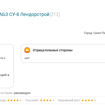
АБЗ СУ-8 Лендорстрой
(212)
Город: Санкт-П
Отрицательные стороны
ть с
нет
юдей в
чатление:
рекомендую
руда:
Соц.пакет:
Карьерный рост: