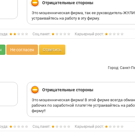
Отрицательные стороны
и никогда никого из своих знакомых на подряд к ним 
заводите.
Это мошенническая фирма, так ее руководитель-ЖУЛИ
устраивайтесь на работу в эту фирму.
руда:
Соц.пакет:
Карьерный рост:
н
Не согласен
Ответить
Город: Санкт-П
Отрицательные стороны
Это мошенническая фирма! В этой фирме всегда обма
рабочих по заработной плате! Не устраивайтесь на работ
фирму!!
руда:
Соц.пакет:
Карьерный рост: