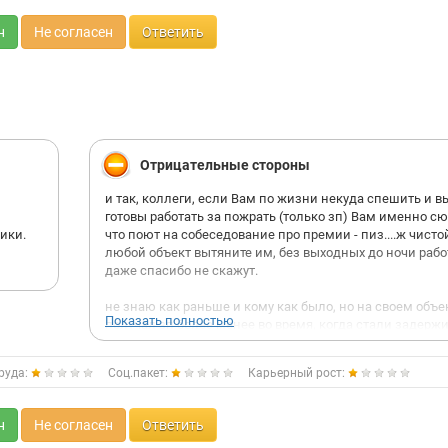
н
Не согласен
Ответить
Отрицательные стороны
и так, коллеги, если Вам по жизни некуда спешить и в
готовы работать за пожрать (только зп) Вам именно сю
ики.
что поют на собеседование про премии - пиз....ж чисто
любой объект вытяните им, без выходных до ночи рабо
даже спасибо не скажут.
не знаю как раньше и кому как было, но на своем объе
Показать полностью
получал зп более менее во время, когда стали задерж
все просто - стройка встанет попадете на штрафы и это
работает...
руда:
Соц.пакет:
Карьерный рост:
если уж довелось там работать то готовьтесь к тому, чт
ближе к концу объекта тем больше Вам будут трахать м
н
Не согласен
Ответить
большей части даже не по теме. готовьтесь слушать ка