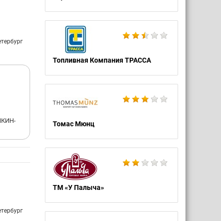
етербург
Топливная Компания ТРАССА
ШКИН-
Томас Мюнц
ТМ «У Палыча»
етербург