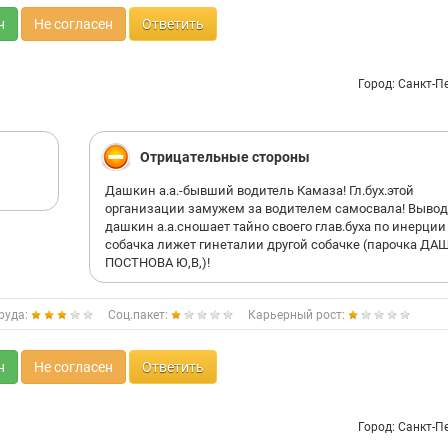
н
Не согласен
Ответить
Город: Санкт-П
Отрицательные стороны
Дашкин а.а.-бывший водитель Камаза! Гл.бух.этой
организации замужем за водителем самосвала! Вывод
дашкин а.а.сношает тайно своего глав.буха по инерции
собачка лижет гинеталии другой собачке (парочка ДА
ПОСТНОВА Ю,В,)!
руда:
Соц.пакет:
Карьерный рост:
н
Не согласен
Ответить
Город: Санкт-П