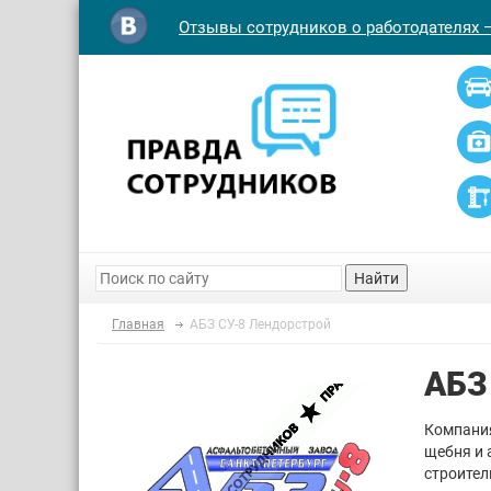
Отзывы сотрудников о работодателях 
Найти
Главная
АБЗ СУ-8 Лендорстрой
АБЗ
Компания
щебня и 
строител