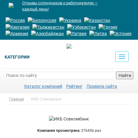
Отзывы сотрудников о работодателях —
каждый день!
КАТЕГОРИИ
Toggle
navigati
Найти
Каталог компаний
Рейтинг
Правила сайта
Главная
ИКБ Совкомбанк
Компания просмотрена:
376456 раз