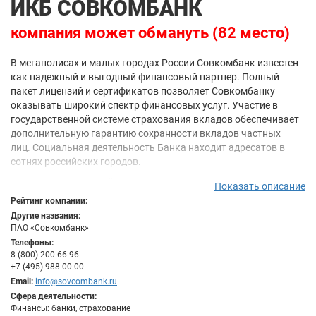
ИКБ СОВКОМБАНК
компания может обмануть (82 место)
В мегаполисах и малых городах России Совкомбанк известен
как надежный и выгодный финансовый партнер. Полный
пакет лицензий и сертификатов позволяет Совкомбанку
оказывать широкий спектр финансовых услуг. Участие в
государственной системе страхования вкладов обеспечивает
дополнительную гарантию сохранности вкладов частных
лиц. Социальная деятельность Банка находит адресатов в
сотнях российских городов.
В своей повседневной деятельности и стратегическом
Показать описание
развитии Совкомбанк руководствуется
Рейтинг компании:
миссией: Содействовать развитию малых и средних городов
Другие названия:
России путем предоставления доступа к высококачественным
ПАО «Совкомбанк»
банковским услугам широкому кругу частных лиц.
Телефоны:
8 (800) 200-66-96
Миссия Банка - предоставлять каждому клиенту максимально
+7 (495) 988-00-00
возможный набор банковских услуг высокого качества и
Email:
info@sovcombank.ru
надежности,следуя мировым стандартам и принципам
Сфера деятельности:
корпоративной этики. Наш Банк - это современный
Финансы: банки, страхование