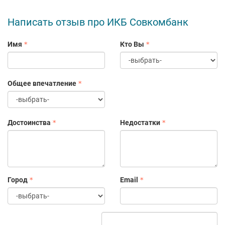
высокотехнологичный банк,сочетающий в себе новейшие
технологии оказания услуг и лучшие традиции банковского
Написать отзыв про ИКБ Совкомбанк
сообщества и российского предпринимательства.
Имя
Кто Вы
Общее впечатление
Достоинства
Недостатки
Город
Email