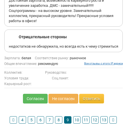
Достойная зарплата, возможность карьерного роста и
увеличение заработка. ДМС - замечательный!!!!!!
Соцпрограммы - на высоком уровне. Замечательный
коллектив, прекрасный руководитель! Прекрасные условия
работы в офисе!
Отрицательные стороны
недостатков не обнаружила, но всегда есть к чему стремиться
Зарплата:
белая
Соответствие рынку:
рыночное
Общее впечатление:
рекомендую
Все отзывы с этого IP адреса
Коллектив:
Руководство:
Условия труда:
Соц.пакет:
Карьерный рост:
Согласен
Не согласен
Ответить
4
5
6
7
8
9
10
11
12
13