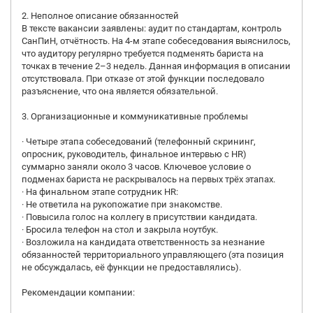
2. Неполное описание обязанностей
В тексте вакансии заявлены: аудит по стандартам, контроль
СанПиН, отчётность. На 4-м этапе собеседования выяснилось,
что аудитору регулярно требуется подменять бариста на
точках в течение 2–3 недель. Данная информация в описании
отсутствовала. При отказе от этой функции последовало
разъяснение, что она является обязательной.
3. Организационные и коммуникативные проблемы
· Четыре этапа собеседований (телефонный скрининг,
опросник, руководитель, финальное интервью с HR)
суммарно заняли около 3 часов. Ключевое условие о
подменах бариста не раскрывалось на первых трёх этапах.
· На финальном этапе сотрудник HR:
· Не ответила на рукопожатие при знакомстве.
· Повысила голос на коллегу в присутствии кандидата.
· Бросила телефон на стол и закрыла ноутбук.
· Возложила на кандидата ответственность за незнание
обязанностей территориального управляющего (эта позиция
не обсуждалась, её функции не предоставлялись).
Рекомендации компании: