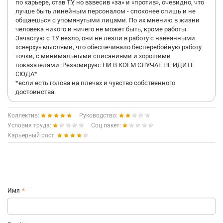
по карьере, став ТУ, но взвесив «за» и «против», очевидно, что
лучше быть линейным персоналом - споконее спишь и не
общаешься с упомянутыми лицами. По их мнению в жизни
человека никого и ничего не может быть, кроме работы.
Зачастую с ТУ везло, они не лезли в работу с навеянными
«сверху» мыслями, что обеспечивало бесперебойную работу
точки, с минимальными списаниями и хорошими
показателями. Резюмирую: НИ В КОЕМ СЛУЧАЕ НЕ ИДИТЕ
СЮДА*
*если есть голова на плечах и чувство собственного
достоинства.
Коллектив:
Руководство:
Условия труда:
Соц.пакет:
Карьерный рост:
Имя