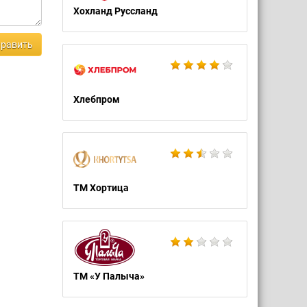
Хохланд Руссланд
равить
Хлебпром
ТМ Хортица
ТМ «У Палыча»