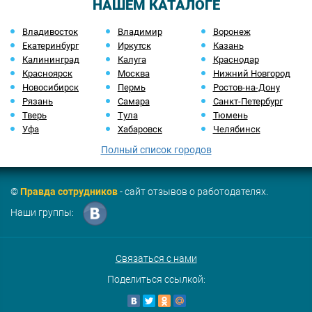
НАШЕМ КАТАЛОГЕ
Владивосток
Владимир
Воронеж
Екатеринбург
Иркутск
Казань
Калининград
Калуга
Краснодар
Красноярск
Москва
Нижний Новгород
Новосибирск
Пермь
Ростов-на-Дону
Рязань
Самара
Санкт-Петербург
Тверь
Тула
Тюмень
Уфа
Хабаровск
Челябинск
Полный список городов
©
Правда сотрудников
- сайт отзывов о работодателях.
Наши группы:
Связаться с нами
Поделиться ссылкой: