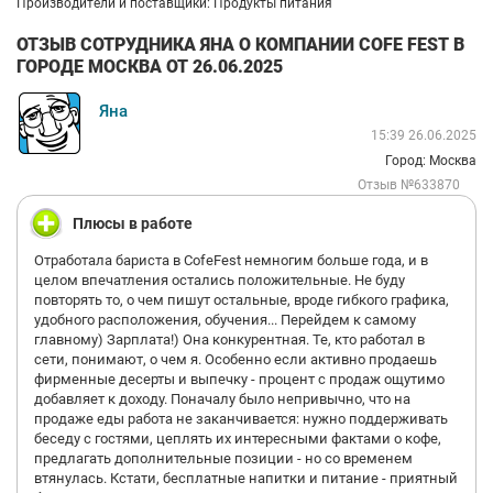
Производители и поставщики: Продукты питания
ОТЗЫВ СОТРУДНИКА ЯНА О КОМПАНИИ COFE FEST В
ГОРОДЕ МОСКВА ОТ 26.06.2025
Яна
15:39 26.06.2025
Город: Москва
Отзыв №633870
Плюсы в работе
Отработала бариста в CofeFest немногим больше года, и в
целом впечатления остались положительные. Не буду
повторять то, о чем пишут остальные, вроде гибкого графика,
удобного расположения, обучения... Перейдем к самому
главному) Зарплата!) Она конкурентная. Те, кто работал в
сети, понимают, о чем я. Особенно если активно продаешь
фирменные десерты и выпечку - процент с продаж ощутимо
добавляет к доходу. Поначалу было непривычно, что на
продаже еды работа не заканчивается: нужно поддерживать
беседу с гостями, цеплять их интересными фактами о кофе,
предлагать дополнительные позиции - но со временем
втянулась. Кстати, бесплатные напитки и питание - приятный