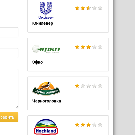
Юнилевер
Эфко
Черноголовка
равить