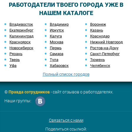
РАБОТОДАТЕЛИ ТВОЕГО ГОРОДА УЖЕ В
НАШЕМ КАТАЛОГЕ
Владивосток
Владимир
Воронеж
Екатеринбург
Иркутск
Казань
Калининград
Калуга
Краснодар
Красноярск
Москва
Нижний Новгород
Новосибирск
Пермь
Ростов-на-Дону
Рязань
Самара
Санкт-Петербург
Тверь
Тула
Тюмень
Уфа
Хабаровск
Челябинск
Полный список городов
©
Правда сотрудников
- сайт отзывов о работодателях.
Наши группы:
Связаться с нами
Поделиться ссылкой: