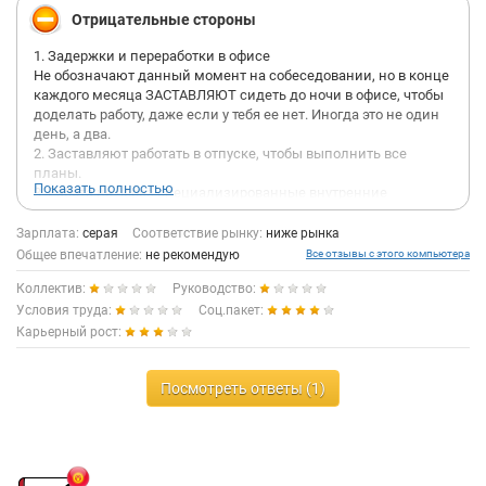
Отрицательные стороны
1. Задержки и переработки в офисе
Не обозначают данный момент на собеседовании, но в конце
каждого месяца ЗАСТАВЛЯЮТ сидеть до ночи в офисе, чтобы
доделать работу, даже если у тебя ее нет. Иногда это не один
день, а два.
2. Заставляют работать в отпуске, чтобы выполнить все
планы.
Показать полностью
3. Работа не через специализированные внутренние
мессенджеры, а через СКАЙП
4. Непонятный функционал административного персонала,
Зарплата:
серая
Соответствие рынку:
ниже рынка
которого либо нет на месте, либо вообще нет сотрудника на
Общее впечатление:
не рекомендую
Все отзывы с этого компьютера
должности. Задачи распределены криво, определенный
Коллектив:
Руководство:
функционал каждого сотрудника не отмечен.
5. Зарплата напрямую зависит от выполнения невозможно
Условия труда:
Соц.пакет:
неподъемного плана продаж, когда ты новый сотрудник. Всю
Карьерный рост:
базу уже прозвонили до тебя по 5+ раз. Старые клиенты в
свою очередь недовольны качеством рекламы и бесконечно
повышающейся ценой.
Посмотреть ответы (1)
6. Отсутствие регламентов по работе. Или наличие
неактуальных, неполноценных регламентов.
7. Маленькая оплата ГСМ, сюда же - вечные проблемы с
парковкой у офисного здания.
8. Токсичный коллектив, как среди руководителей групп