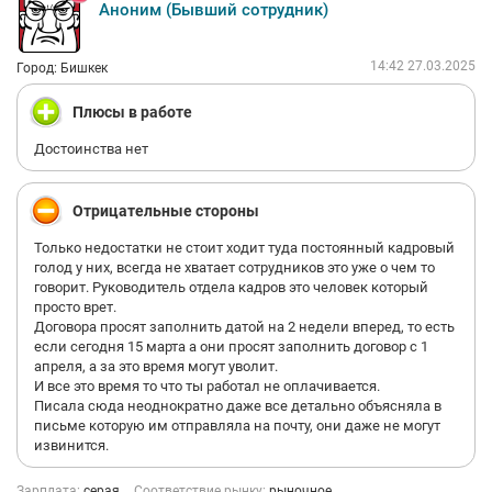
Аноним (Бывший сотрудник)
продаж, так и среди менеджеров с опытом. Не все, но многие
будут в случае непонятной ситуации токсичить и орать на
тебя, чем спокойно объяснят, в чем проблема, как делать
14:42 27.03.2025
Город: Бишкек
нужно, а как - нет.
9. Корпоративная культура - кроме корпоративов, ничего
Плюсы в работе
более в этом филиале нет. Многие конкурсы, которые
проводятся среди всех подразделений 2гис поддаются
Достоинства нет
обсуждению только в негативном плане - это грустно.
10. Заставляют скидываться за дни рождения именинникам.
Почему это не делается за счет компании?
Отрицательные стороны
11. Состояние офиса. Вроде новый офис в приличном здании,
но очень часто не работает оргтехника или что-то ломается.
Только недостатки не стоит ходит туда постоянный кадровый
Из-за чего процесс работы затрудняется. Вопросы с
голод у них, всегда не хватает сотрудников это уже о чем то
состоянием офиса решаются очень медленно.
говорит. Руководитель отдела кадров это человек который
12. К токсичному коллективу, сюда же - гомофобная и
просто врет.
сексистская среда с тупыми шутками в коллективе.
Договора просят заполнить датой на 2 недели вперед, то есть
Чувствуешь себя очень неприятно, когда случайный
если сегодня 15 марта а они просят заполнить договор с 1
менеджер называет клиента "%удалено%" или "желает, чтобы
апреля, а за это время могут уволит.
эта сука сдохла", только потому что женщина, ответственная
И все это время то что ты работал не оплачивается.
за рекламу в компании, не желает размещаться в данном
Писала сюда неоднократно даже все детально объясняла в
сервисе. Уши загнулись за время работы в данном офисе,
письме которую им отправляла на почту, они даже не могут
наушники не спасли. Причем друг друга тоже обзывают по
извинится.
всякому, что парни, что девушки. Так может все дело в вас, а
не в клиентах? :) Вопрос риторический
Зарплата:
серая
Соответствие рынку:
рыночное