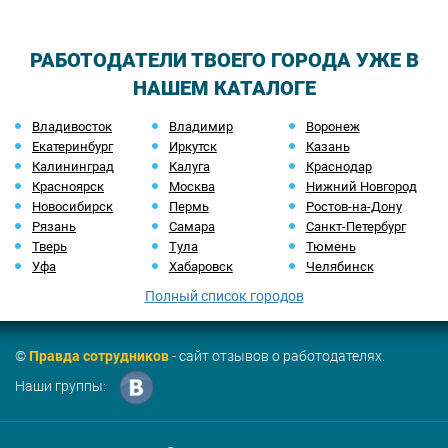
РАБОТОДАТЕЛИ ТВОЕГО ГОРОДА УЖЕ В
НАШЕМ КАТАЛОГЕ
Владивосток
Владимир
Воронеж
Екатеринбург
Иркутск
Казань
Калининград
Калуга
Краснодар
Красноярск
Москва
Нижний Новгород
Новосибирск
Пермь
Ростов-на-Дону
Рязань
Самара
Санкт-Петербург
Тверь
Тула
Тюмень
Уфа
Хабаровск
Челябинск
Полный список городов
©
Правда сотрудников
- сайт отзывов о работодателях.
Наши группы: