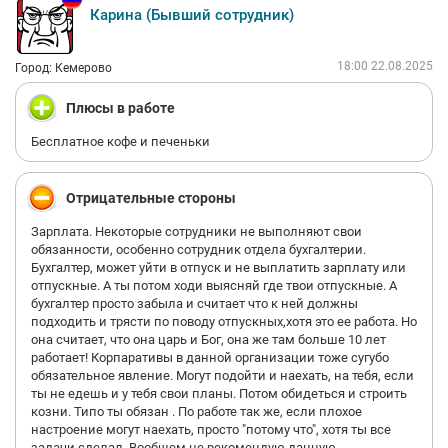
поиск было мало, я ходила и в другие компании, которым
Карина (Бывший сотрудник)
должна была дать ответ, поэтому мне нужно было знать,
когда мне смогут дать обратную связь. Ничего зазорного в
том, чтобы уточнить это, не вижу, поэтому сразу написала
18:00 22.08.2025
Город: Кемерово
эйчару Александре, на что получила прочитанное сообщение
без ответа, вот уже как неделю наблюдаю это.
Плюсы в работе
Видимо, в 2ГИС не принято давать обратную связь вообще,
надеюсь, хотя бы сотрудникам в обратной связи не
Бесплатное кофе и печеньки
отказывают, хотя уже закрадываются сомнения, что это
политика компании такая, но, учитывая их текучку и
постоянно открывающиеся вакансии, сотрудники тоже
Отрицательные стороны
обделены обратной связью
Зарплата. Некоторые сотрудники не выполняют свои
обязанности, особенно сотрудник отдела бухгалтерии.
Бухгалтер, может уйти в отпуск и не выплатить зарплату или
отпускные. А ты потом ходи выясняй где твои отпускные. А
бухгалтер просто забыла и считает что к ней должны
подходить и трясти по поводу отпускных,хотя это ее работа. Но
она считает, что она царь и Бог, она же там больше 10 лет
работает! Корпаративы в данной организации тоже сугубо
обязательное явление. Могут подойти и наехать, на тебя, если
ты не едешь и у тебя свои планы. Потом обидеться и строить
козни. Типо ты обязан . По работе так же, если плохое
настроение могут наехать, просто "потому что", хотя ты все
задачи сделал. Вообщем не рекомендую данную