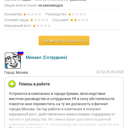
Общее впечатление:
По факту, вся ваша работа после прохождения обучения
не рекомендую
состоит из холодных звонков. Выполняете планы - молодцы,
Коллектив:
Руководство:
держите деньгу. Не выполняете - сидите на окладе (для
Условия труда:
Соц.пакет:
Владивостока это чуть ли не прожиточный минимум, а не
Карьерный рост:
оклад). Из-за текучки персонала, в том числе
административного, приходится и двери клиенту самому
бегать открывать, и по сто раз задавать вопросы насчет
Посмотреть ответы (5)
технической части работы. Люди здесь работают отчасти
странные, молодых специалистов, заряженных и со свежим
взглядом не так много.
Микаел (Сотрудник)
22:52 26.03.2025
Город: Москва
Плюсы в работе
Устроился в компанию в городе Ереван, впоследствии
местное руководство и сотрудники УК в силу обстоятельств
помогли мне перевестись на ту же должность в филиал
города Москва. За год работы в компании я получил
карьерный рост, действительно немыслимую поддержку от
коллег и руководства. Из самых ярких достоинств данной
компании является то, что руководство не жалеет средств для