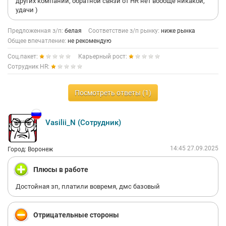
других компаний, обратной связи от HR нет вообще никакой,
удачи )
Предложенная з/п:
белая
Соответствие з/п рынку:
ниже рынка
Общее впечатление:
не рекомендую
Соц.пакет:
Карьерный рост:
Сотрудник HR:
Посмотреть ответы (1)
Vasilii_N (Сотрудник)
14:45 27.09.2025
Город: Воронеж
Плюсы в работе
Достойная зп, платили вовремя, дмс базовый
Отрицательные стороны