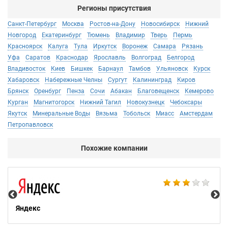
Регионы присутствия
Санкт-Петербург
Москва
Ростов-на-Дону
Новосибирск
Нижний
Новгород
Екатеринбург
Тюмень
Владимир
Тверь
Пермь
Красноярск
Калуга
Тула
Иркутск
Воронеж
Самара
Рязань
Уфа
Саратов
Краснодар
Ярославль
Волгоград
Белгород
Владивосток
Киев
Бишкек
Барнаул
Тамбов
Ульяновск
Курск
Хабаровск
Набережные Челны
Сургут
Калининград
Киров
Брянск
Оренбург
Пенза
Сочи
Абакан
Благовещенск
Кемерово
Курган
Магнитогорск
Нижний Тагил
Новокузнецк
Чебоксары
Якутск
Минеральные Воды
Вязьма
Тобольск
Миасс
Амстердам
Петропавловск
Похожие компании
НТ
Яндекс