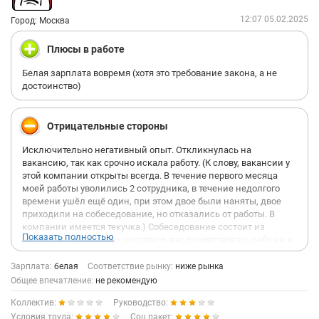
12:07 05.02.2025
Город: Москва
Плюсы в работе
Белая зарплата вовремя (хотя это требование закона, а не
достоинство)
Отрицательные стороны
Исключительно негативный опыт. Откликнулась на
вакансию, так как срочно искала работу. (К слову, вакансии у
этой компании открыты всегда. В течение первого месяца
моей работы уволились 2 сотрудника, в течение недолгого
времени ушёл ещё один, при этом двое были наняты, двое
приходили на собеседование, но отказались от работы. В
компании имеется текучка.) Собеседование состоит из
Показать полностью
вопросов, призванных заставить вас почувствовать себя не в
своей тарелке, тем самым проверяется ваша
стрессоустойчивость. Будьте готовы рассказать о своих
Зарплата:
белая
Соответствие рынку:
ниже рынка
отношениях, жилье, составе семьи. Компания обещает
Общее впечатление:
не рекомендую
зарплату "без потолка", что в наших реалиях - чушь собачья.
Коллектив:
Руководство:
Всеми способами попытаются снизить ваш оклад. Во-первых,
спросив "зачем вам столько?" при упоминании любой суммы
Условия труда:
Соц.пакет: