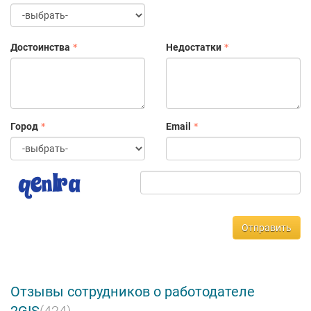
качественному выполнению общей задачи.
Динамичность. Мы стремимся делать свою работу
быстро, выбирать самые эффективные решения без
Достоинства
Недостатки
потери качества.
Готовность к изменениям. Адекватно реагировать на
новые условия и быстро к ним адаптироваться.
Драйв. Проявлять свои лучшие качества и получать
удовольствие от того, что делаешь.
Город
Email
Отправить
Отзывы сотрудников о работодателе