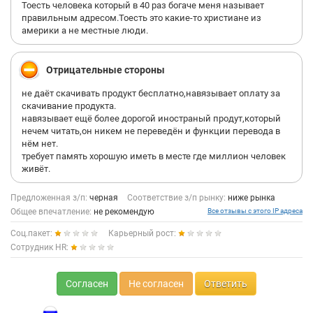
Тоесть человека который в 40 раз богаче меня называет
правильным адресом.Тоесть это какие-то христиане из
америки а не местные люди.
Отрицательные стороны
не даёт скачивать продукт бесплатно,навязывает оплату за
скачивание продукта.
навязывает ещё более дорогой иностраный продут,который
нечем читать,он никем не переведён и функции перевода в
нём нет.
требует память хорошую иметь в месте где миллион человек
живёт.
Предложенная з/п:
черная
Соответствие з/п рынку:
ниже рынка
Общее впечатление:
не рекомендую
Все отзывы с этого IP адреса
Соц.пакет:
Карьерный рост:
Сотрудник HR:
Согласен
Не согласен
Ответить