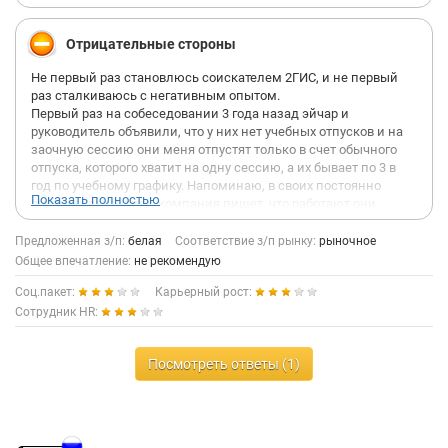
Отрицательные стороны
Не первый раз становлюсь соискателем 2ГИС, и не первый
раз сталкиваюсь с негативным опытом.
Первый раз на собеседовании 3 года назад эйчар и
руководитель объявили, что у них нет учебных отпусков и на
заочную сессию они меня отпустят только в счет обычного
отпуска, которого хватит на одну сессию, а их бывает по 3 в
год по учебному графику. Напоминаю, в своих постоянно
Показать полностью
висящих вакансиях, компания пишет, что работают они
строго по ТК РФ и предоставление всех гарантий. Я, к моему
удивлению, даже согласилась. Но в конечном итоге мне
Предложенная з/п:
белая
Соответствие з/п рынку:
рыночное
кинули отказ, о чем я вежливо спросила, потому что хотелось
Общее впечатление:
не рекомендую
знать, неужели дело в моих сессиях, на что ответа я не
Соц.пакет:
Карьерный рост:
получила, мое сообщение прочитали и на этом все
закончилось.
Сотрудник HR:
Не так давно я вновь оказалась в поиске работы, только
теперь в очень сжатые сроки. Увидела вакансию, решила, что
Посмотреть ответы (1)
хочу дать второй шанс, так как были знакомые, которые
поработали в 2ГИС за это время и положительно отзывались
о работе там. Отправила резюме, сопроводительное письмо
иии….Отбивка в ту же секунду (видимо, автоматическая), что
резюме просмотрят и дадут ответ. Но так как времени на