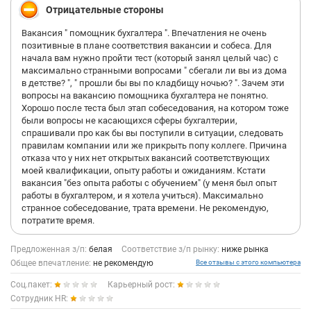
Отрицательные стороны
Вакансия " помощник бухгалтера ". Впечатления не очень
позитивные в плане соответствия вакансии и собеса. Для
начала вам нужно пройти тест (который занял целый час) с
максимально странными вопросами " сбегали ли вы из дома
в детстве? ", " прошли бы вы по кладбищу ночью? ". Зачем эти
вопросы на вакансию помощника бухгалтера не понятно.
Хорошо после теста был этап собеседования, на котором тоже
были вопросы не касающихся сферы бухгалтерии,
спрашивали про как бы вы поступили в ситуации, следовать
правилам компании или же прикрыть попу коллеге. Причина
отказа что у них нет открытых вакансий соответствующих
моей квалификации, опыту работы и ожиданиям. Кстати
вакансия "без опыта работы с обучением" (у меня был опыт
работы в бухгалтером, и я хотела учиться). Максимально
странное собеседование, трата времени. Не рекомендую,
потратите время.
Предложенная з/п:
белая
Соответствие з/п рынку:
ниже рынка
Общее впечатление:
не рекомендую
Все отзывы с этого компьютера
Соц.пакет:
Карьерный рост:
Сотрудник HR: