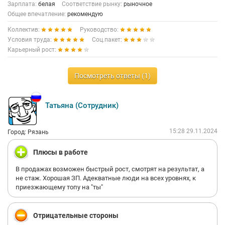
сотрудников для этого компания не выделяет. Время,
Зарплата:
белая
Соответствие рынку:
рыночное
проведённое на работе после 18:00, не оплачивается.
Общее впечатление:
рекомендую
Взысканием задолженности по оплате рекламы будете также
заниматься вы. Вы и продажник, и маркетолог, и коллектор
Коллектив:
Руководство:
за скромные 60к рублей. Компенсация проезда и карта
Условия труда:
Соц.пакет:
тройка за счёт компании в связи с разъездным характером
Карьерный рост:
работы - чушь собачья. Коллектив в московском офисе тоже
оставляет желать лучшего. Будьте готовы, что коллеги совсем
не гнушаются покопаться в ваших личных вещах и
Посмотреть ответы (1)
переписках, а потом обсудить найденное с руководителем.
Это же касается и сказанного лично. Секретов здесь нет и
быть не может, все что говорите вы станет достоянием
Татьяна (Сотрудник)
общественности, и это не только не пересекается, но и вполне
приветствуется.
15:28 29.11.2024
Город: Рязань
Плюсы в работе
В продажах возможен быстрый рост, смотрят на результат, а
не стаж. Хорошая ЗП. Адекватные люди на всех уровнях, к
приезжающему топу на "ты"
Отрицательные стороны