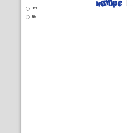
нет
да