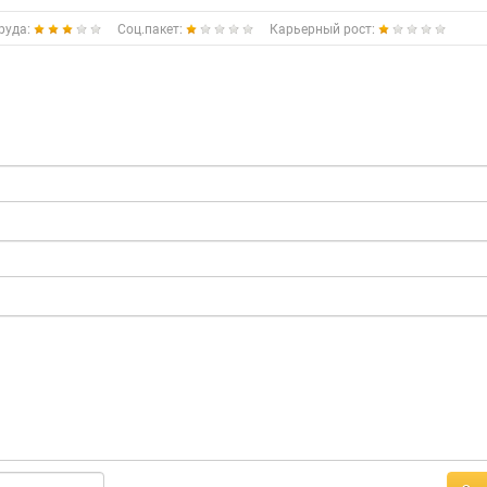
руда:
Соц.пакет:
Карьерный рост: