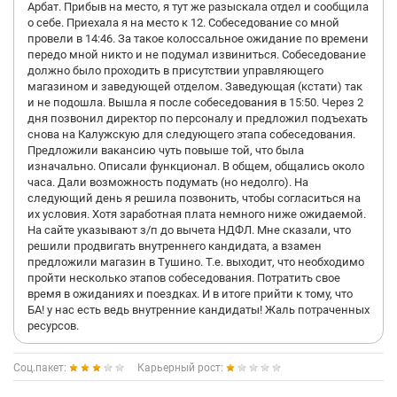
Арбат. Прибыв на место, я тут же разыскала отдел и сообщила
о себе. Приехала я на место к 12. Собеседование со мной
провели в 14:46. За такое колоссальное ожидание по времени
передо мной никто и не подумал извиниться. Собеседование
должно было проходить в присутствии управляющего
магазином и заведующей отделом. Заведующая (кстати) так
и не подошла. Вышла я после собеседования в 15:50. Через 2
дня позвонил директор по персоналу и предложил подъехать
снова на Калужскую для следующего этапа собеседования.
Предложили вакансию чуть повыше той, что была
изначально. Описали функционал. В общем, общались около
часа. Дали возможность подумать (но недолго). На
следующий день я решила позвонить, чтобы согласиться на
их условия. Хотя заработная плата немного ниже ожидаемой.
На сайте указывают з/п до вычета НДФЛ. Мне сказали, что
решили продвигать внутреннего кандидата, а взамен
предложили магазин в Тушино. Т.е. выходит, что необходимо
пройти несколько этапов собеседования. Потратить свое
время в ожиданиях и поездках. И в итоге прийти к тому, что
БА! у нас есть ведь внутренние кандидаты! Жаль потраченных
ресурсов.
Соц.пакет:
Карьерный рост: