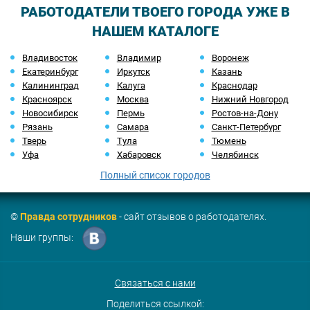
РАБОТОДАТЕЛИ ТВОЕГО ГОРОДА УЖЕ В
НАШЕМ КАТАЛОГЕ
Владивосток
Владимир
Воронеж
Екатеринбург
Иркутск
Казань
Калининград
Калуга
Краснодар
Красноярск
Москва
Нижний Новгород
Новосибирск
Пермь
Ростов-на-Дону
Рязань
Самара
Санкт-Петербург
Тверь
Тула
Тюмень
Уфа
Хабаровск
Челябинск
Полный список городов
©
Правда сотрудников
- сайт отзывов о работодателях.
Наши группы:
Связаться с нами
Поделиться ссылкой: