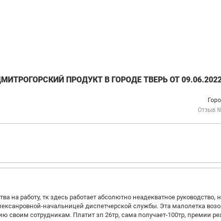
ИТРОГОРСКИЙ ПРОДУКТ В ГОРОДЕ ТВЕРЬ ОТ 09.06.202
Горо
Отзыв 
ва на работу, тк здесь работает абсолютно неадекватное руководство, 
Алексанровной-начальницей диспетчерской службы. Эта малолетка воз
мию своим сотрудникам. Платит зп 26тр, сама получает-100тр, премии р