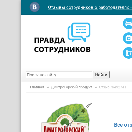
Отзывы сотрудников о работодателях 
Найти
Главная
ДмитроГорский продукт
Отзыв №492741
Все от