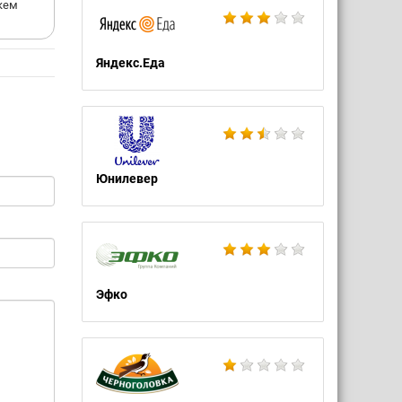
кем
Яндекс.Еда
Юнилевер
Эфко