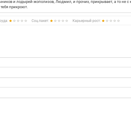
ников и лодырей-жополизов, Людмил, и прочих, прикрывает, а то не с 
 тебя прикроют.
руда:
Соц.пакет:
Карьерный рост: