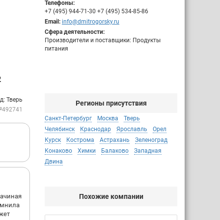
Телефоны:
+7 (495) 944-71-30 +7 (495) 534-85-86
Email:
info@dmitrogorsky.ru
Сфера деятельности:
Производители и поставщики: Продукты
питания
2
д: Тверь
Регионы присутствия
№492741
Санкт-Петербург
Москва
Тверь
Челябинск
Краснодар
Ярославль
Орел
Курск
Кострома
Астрахань
Зеленоград
Конаково
Химки
Балаково
Западная
Двина
начиная
Похожие компании
омнила
ежет