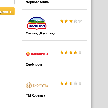
Черноголовка
равить
Хохланд Руссланд
Хлебпром
ТМ Хортица