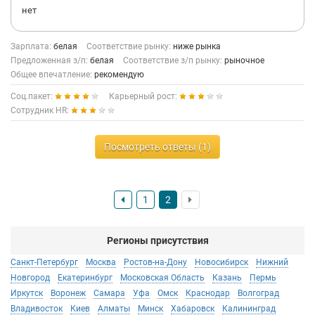
нет
Зарплата:
белая
Соответствие рынку:
ниже рынка
Предложенная з/п:
белая
Соответствие з/п рынку:
рыночное
Общее впечатление:
рекомендую
Соц.пакет:
Карьерный рост:
Сотрудник HR:
Посмотреть ответы (1)
1
2
Регионы присутствия
Санкт-Петербург
Москва
Ростов-на-Дону
Новосибирск
Нижний
Новгород
Екатеринбург
Московская Область
Казань
Пермь
Иркутск
Воронеж
Самара
Уфа
Омск
Краснодар
Волгоград
Владивосток
Киев
Алматы
Минск
Хабаровск
Калининград